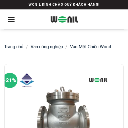
Skip
WONIL KÍNH CHÀO QUÝ KHÁCH HÀNG!
to
content
Trang chủ
/
Van công nghiệp
/
Van Một Chiều Wonil
-21%