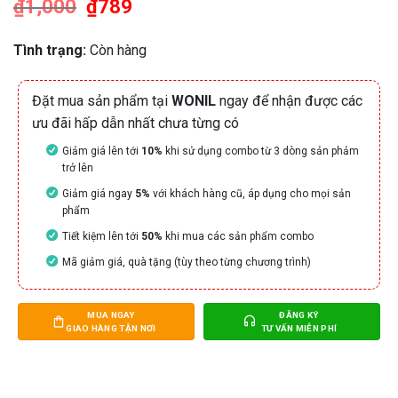
₫
1,000
Giá
₫
789
Giá
gốc
hiện
là:
tại
₫1,000.
là:
Tình trạng:
Còn hàng
₫789.
Đặt mua sản phẩm tại
WONIL
ngay để nhận được các
ưu đãi hấp dẫn nhất chưa từng có
Giảm giá lên tới
10%
khi sử dụng combo từ 3 dòng sản phảm
trở lên
Giảm giá ngay
5%
với khách hàng cũ, áp dụng cho mọi sản
phẩm
Tiết kiệm lên tới
50%
khi mua các sản phẩm combo
Mã giảm giá, quà tặng (tùy theo từng chương trình)
MUA NGAY
ĐĂNG KÝ
GIAO HÀNG TẬN NƠI
TƯ VẤN MIỄN PHÍ