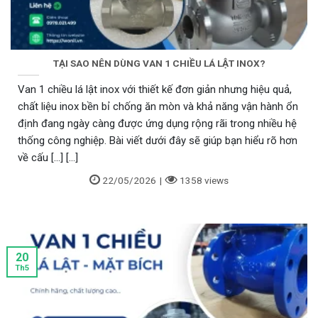
TẠI SAO NÊN DÙNG VAN 1 CHIỀU LÁ LẬT INOX?
Van 1 chiều lá lật inox với thiết kế đơn giản nhưng hiệu quả,
chất liệu inox bền bỉ chống ăn mòn và khả năng vận hành ổn
Tìm hiểu thêm:
Van 1 chiềul Lá Lật Mặt
định đang ngày càng được ứng dụng rộng rãi trong nhiều hệ
thống công nghiệp. Bài viết dưới đây sẽ giúp bạn hiểu rõ hơn
Bích Inox DN125 Woni Hàn Quốc
về cấu [...] [...]
Ngày cập nhật: 14:29 - 12/11/2025
22/05/2026
|
1358 views
20
Th5