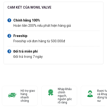
CAM KẾT CỦA WONIL VALVE
Chính hãng 100%
Hoàn tiền 200% nếu phát hiện hàng giả
Freeship
Freeship với đơn hàng từ 500.000đ
Đổi trả miễn phí
Đổi trả trong 7 ngày
Nhập khẩu
Hỗ trợ giao
Được t
chính
hàng
và khu
ngạch,
nhanh
dùng từ
nguồn gốc
chóng
sư
rõ ràng