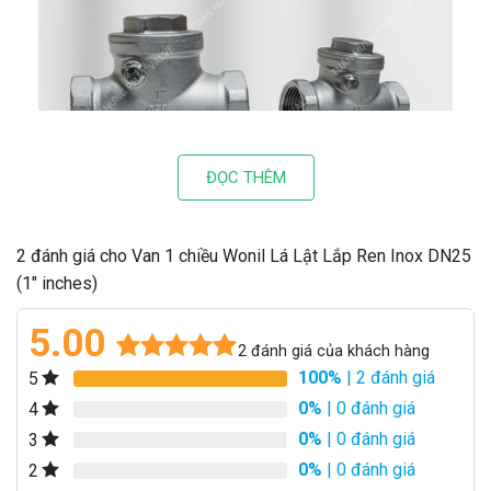
ĐỌC THÊM
2 đánh giá cho Van 1 chiều Wonil Lá Lật Lắp Ren Inox DN25
(1″ inches)
5.00
2
đánh giá của khách hàng
100%
| 2 đánh giá
5
5.00
2
trên 5
dựa trên
0%
| 0 đánh giá
4
đánh giá
0%
| 0 đánh giá
3
0%
| 0 đánh giá
2