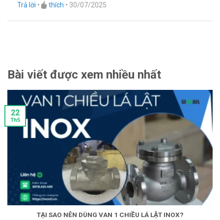
Trả lời
•
thích
•
30/07/2025
Bài viết được xem nhiều nhất
22
Th5
TẠI SAO NÊN DÙNG VAN 1 CHIỀU LÁ LẬT INOX?