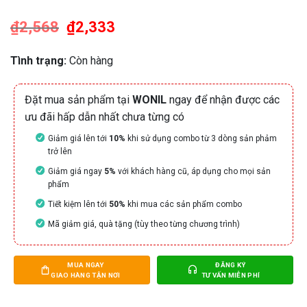
dựa trên
đánh giá
₫
2,568
Giá
₫
2,333
Giá
gốc
hiện
là:
tại
₫2,568.
là:
Tình trạng:
Còn hàng
₫2,333.
Đặt mua sản phẩm tại
WONIL
ngay để nhận được các
ưu đãi hấp dẫn nhất chưa từng có
Giảm giá lên tới
10%
khi sử dụng combo từ 3 dòng sản phảm
trở lên
Giảm giá ngay
5%
với khách hàng cũ, áp dụng cho mọi sản
phẩm
Tiết kiệm lên tới
50%
khi mua các sản phẩm combo
Mã giảm giá, quà tặng (tùy theo từng chương trình)
MUA NGAY
ĐĂNG KÝ
GIAO HÀNG TẬN NƠI
TƯ VẤN MIỄN PHÍ