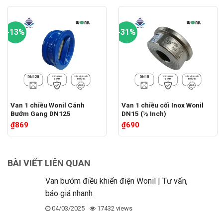
-13%
-31%
Van 1 chiều Wonil Cánh
Van 1 chiều cối Inox Wonil
Bướm Gang DN125
DN15 (½ Inch)
₫
869
₫
690
BÀI VIẾT LIÊN QUAN
Van bướm điều khiển điện Wonil | Tư vấn,
báo giá nhanh
04/03/2025
17432 views