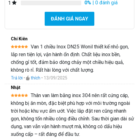
0%
| 0 đánh giá
1
ĐÁNH GIÁ NGAY
Chí Kiên
Van 1 chiều Inox DN25 Wonil thiết kế nhỏ gọn,
>>> Tìm hiểu thêm sản phẩm liên quan:
Van 1
Được xếp
lắp ren tiện lợi, vận hành ổn định. Chất liệu inox bền,
hạng
5
5
chiều Wonil Lá Lật Nối Ren Inox DN40 (1.1/2″
sao
chống gỉ tốt, đảm bảo dòng chảy một chiều hiệu quả,
Inches)
không rò rỉ. Rất hài lòng với chất lượng.
Trả lời
•
thích
•
13/09/2025
Ngày cập nhật: 11:35 - 13/09/2025
Nhật
Thân van làm bằng inox 304 nên rất cứng cáp,
Được xếp
không bị ăn mòn, đặc biệt phù hợp với môi trường ngoài
hạng
5
5
sao
trời hoặc khu vực ẩm ướt. Việc lắp đặt ren cũng nhanh
gọn, không tốn nhiều công điều chỉnh. Sau thời gian dài sử
dụng, van vẫn vận hành mượt mà, không có dấu hiệu
xuống cấp – rất đáng để đầu tư.