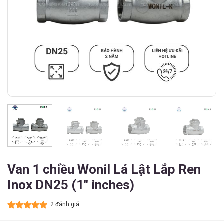
Van 1 chiều Wonil Lá Lật Lắp Ren
Inox DN25 (1″ inches)
2 đánh giá
5.00
2
trên 5