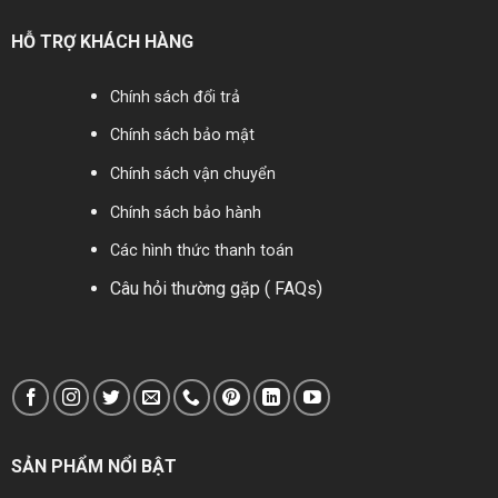
JIS10K
HỖ TRỢ KHÁCH HÀNG
Thân gang đúc:
FC phủ thêm lớp
sơn epoxy
Chính sách đổi trả
Đĩa van: gang
đúc
Chính sách bảo mật
Áp lực sử dụng:
Chính sách vận chuyển
1.6 MPa.
Đệm kín cao su:
Chính sách bảo hành
NBR
Các hình thức thanh toán
Nhiệt độ: 80 ºC
Câu hỏi thường gặp ( FAQs)
Áp lực test: 2.5
MPa.
Ứng dụng: hệ
thống cấp thoát
nước, xử lý nước
sạch…
Bảo hành:
lên tới
24 tháng
, đầy đủ
SẢN PHẨM NỔI BẬT
Co-Cq và Vat