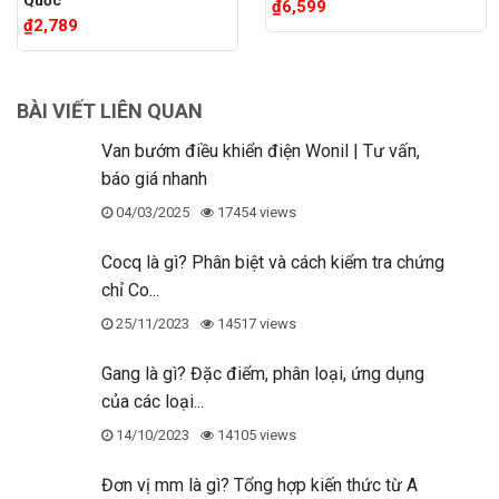
₫
6,599
đĩa van trượt lên xuống khi có lưu chất chảy qua.
₫
2,789
1 đánh giá
1 đánh giá
Lò xo đàn hồi:
Giảm dư chấn cho đĩa van và hạn
5.00
1
trên 5
dựa trên
5.00
1
trên 5
chế gây ra tiếng ồn ( được tích hợp trong Rọ bơm
đánh giá
dựa trên
BÀI VIẾT LIÊN QUAN
đánh giá
Wonil kích thước nhỏ).
Van bướm điều khiển điện Wonil | Tư vấn,
báo giá nhanh
Lưới lọc:
Thiết kế dạng thẳng bo tròn quay đầu
04/03/2025
17454 views
vào để ngăn chặn rác thải, và cặn bẩn. Kích thước
của lưới lọc sẽ tương ứng với kích thước của rọ
Cocq là gì? Phân biệt và cách kiểm tra chứng
bơm.
chỉ Co...
25/11/2023
14517 views
Gang là gì? Đặc điểm, phân loại, ứng dụng
của các loại...
14/10/2023
14105 views
Đơn vị mm là gì? Tổng hợp kiến thức từ A