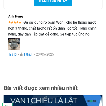
ĐÁNH GIÁ NGAY
Anh Hùng
Catalogue rọ bơm gang Wonil
Đã sử dụng rọ bơm Wonil cho hệ thống nước
Được xếp
hơn 3 tháng, chất lượng rất ổn định, lọc tốt. Hàng chính
hạng
5
5
sao
hãng, dày dặn, lắp đặt dễ dàng. Sẽ tiếp tục ủng hộ
Trả lời
•
1
thích
•
20/05/2025
Bài viết được xem nhiều nhất
Catalogue rọ bơm Inox Wonil Hàn Quốc