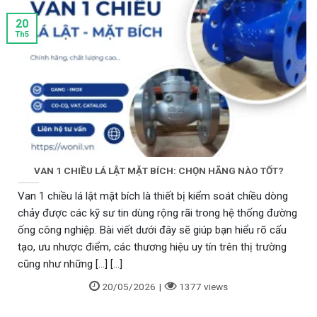
20
Th5
Chõ bơm inox (SSC13) DN80 (80A) tiêu chuẩn Jis10K
Wonil Hàn Quốc
VAN 1 CHIỀU LÁ LẬT MẶT BÍCH: CHỌN HÃNG NÀO TỐT?
Van 1 chiều lá lật mặt bích là thiết bị kiểm soát chiều dòng
chảy được các kỹ sư tin dùng rộng rãi trong hệ thống đường
ống công nghiệp. Bài viết dưới đây sẽ giúp bạn hiểu rõ cấu
tạo, ưu nhược điểm, các thương hiệu uy tín trên thị trường
cũng như những [...] [...]
20/05/2026
|
1377 views