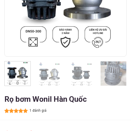
Rọ bơm Wonil Hàn Quốc
1 đánh giá
5.00
1
trên 5
dựa trên
đánh giá