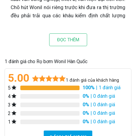
Chõ hút Wonil nói riêng trước khi đưa ra thị trường
đều phải trải qua các khâu kiểm định chất lượng
nghiêm ngặt, đầy đủ Co-Cq. Khi quý khách hàng sử
dụng sản phẩm của Wonil – Korea đều hài lòng, an
tâm tuyệt đối.
ĐỌC THÊM
Catalogue rọ bơm Wonil
1 đánh giá cho Rọ bơm Wonil Hàn Quốc
5.00
1
đánh giá của khách hàng
100%
| 1 đánh giá
5
5.00
1
trên 5
dựa trên
0%
| 0 đánh giá
4
đánh giá
0%
| 0 đánh giá
3
0%
| 0 đánh giá
2
0%
| 0 đánh giá
1