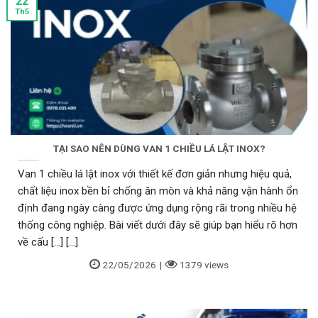
22
Th5
Hình ảnh thực tế của rọ hút Wonil
TẠI SAO NÊN DÙNG VAN 1 CHIỀU LÁ LẬT INOX?
Van 1 chiều lá lật inox với thiết kế đơn giản nhưng hiệu quả,
chất liệu inox bền bỉ chống ăn mòn và khả năng vận hành ổn
định đang ngày càng được ứng dụng rộng rãi trong nhiều hệ
thống công nghiệp. Bài viết dưới đây sẽ giúp bạn hiểu rõ hơn
về cấu [...] [...]
Hình ảnh chõ bơm gang Wonil
22/05/2026
|
1379 views