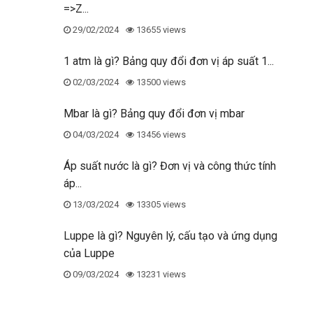
=>Z...
29/02/2024
13655 views
1 atm là gì? Bảng quy đổi đơn vị áp suất 1...
02/03/2024
13500 views
Hình ảnh sơ đồ cấu tạo rọ bơm Wonil Korea
Mbar là gì? Bảng quy đổi đơn vị mbar
04/03/2024
13456 views
Áp suất nước là gì? Đơn vị và công thức tính
áp...
13/03/2024
13305 views
Luppe là gì? Nguyên lý, cấu tạo và ứng dụng
của Luppe
09/03/2024
13231 views
Cấu tạo rọ bơm