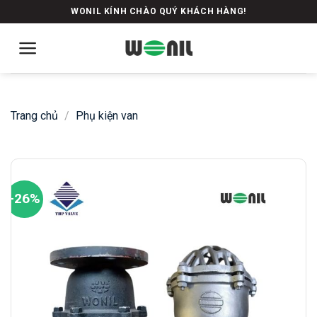
Skip
WONIL KÍNH CHÀO QUÝ KHÁCH HÀNG!
to
content
Trang chủ
/
Phụ kiện van
-26%