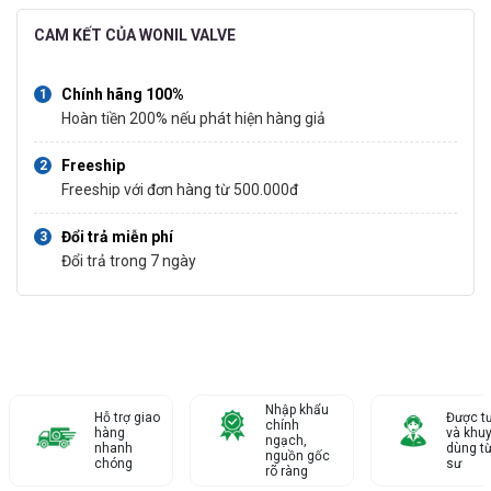
CAM KẾT CỦA WONIL VALVE
Chính hãng 100%
Hoàn tiền 200% nếu phát hiện hàng giả
Freeship
Freeship với đơn hàng từ 500.000đ
Đổi trả miễn phí
Đổi trả trong 7 ngày
Nhập khẩu
Hỗ trợ giao
Được t
chính
hàng
và khu
ngạch,
nhanh
dùng từ
nguồn gốc
chóng
sư
rõ ràng