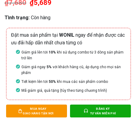
₫
7,680
Giá
₫
5,689
Giá
gốc
hiện
là:
tại
₫7,680.
là:
Tình trạng:
Còn hàng
₫5,689.
Đặt mua sản phẩm tại
WONIL
ngay để nhận được các
ưu đãi hấp dẫn nhất chưa từng có
Giảm giá lên tới
10%
khi sử dụng combo từ 3 dòng sản phảm
trở lên
Giảm giá ngay
5%
với khách hàng cũ, áp dụng cho mọi sản
phẩm
Tiết kiệm lên tới
50%
khi mua các sản phẩm combo
Mã giảm giá, quà tặng (tùy theo từng chương trình)
MUA NGAY
ĐĂNG KÝ
GIAO HÀNG TẬN NƠI
TƯ VẤN MIỄN PHÍ