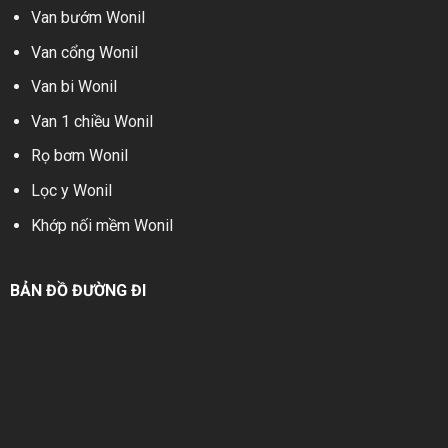
Van bướm Wonil
Rọ bơm inox Wonil Hàn Quốc
Van cổng Wonil
Kích thước:
Van bi Wonil
DN50 – DN300
Van 1 chiều Wonil
Chất liệu:
SUS304
Rọ bơm Wonil
Kiểu kết nối: Lắp
bích
Lọc y Wonil
Tiêu chuẩn kết
Khớp nối mềm Wonil
nối: JIS10K
Nắp + đĩa: Inox
304
BẢN ĐỒ ĐƯỜNG ĐI
Nhiệt độ: -10
đến 220 ºC
Xuất xứ: Wonil –
Hàn Quốc
Bảo hành:
lên tới
24 tháng, đầy đủ
Co-Cq và Vat