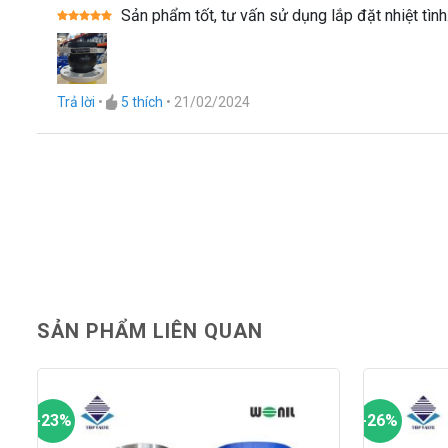
Sản phẩm tốt, tư vấn sử dụng lắp đặt nhiệt tình
Được xếp
hạng
5
5
sao
Trả lời
•
5
thích
•
21/02/2024
Catalogue khớp nối 
SẢN PHẨM LIÊN QUAN
-23%
-26%