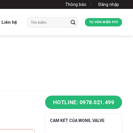
Thông báo
Đăng nhập
Tìm
Liên hệ
TƯ VẤN MIỄN PHÍ
kiếm:
HOTLINE: 0978.021.499
CAM KẾT CỦA WONIL VALVE