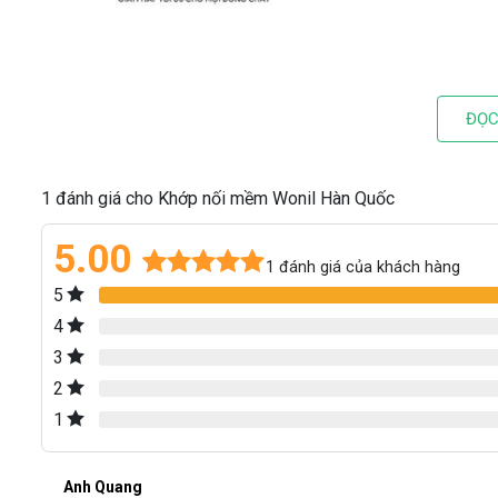
ĐỌC
1 đánh giá cho Khớp nối mềm Wonil Hàn Quốc
5.00
1
đánh giá của khách hàng
5
5.00
1
trên 5
dựa trên
4
đánh giá
3
2
1
Anh Quang