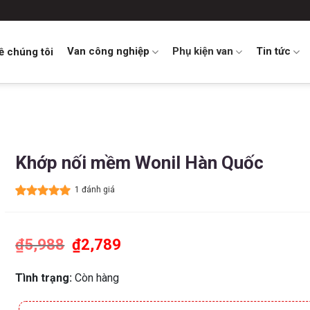
Van công nghiệp
Phụ kiện van
Tin tức
ề chúng tôi
Khớp nối mềm Wonil Hàn Quốc
1 đánh giá
5.00
1
trên 5
dựa trên
đánh giá
₫
5,988
Giá
₫
2,789
Giá
gốc
hiện
là:
tại
₫5,988.
là:
Tình trạng:
Còn hàng
₫2,789.