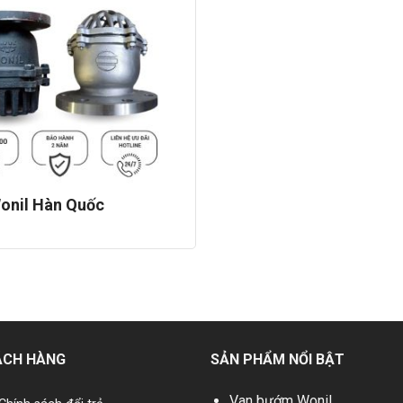
onil Hàn Quốc
1 đánh giá
nối mềm inox wonil
ÁCH HÀNG
SẢN PHẨM NỔI BẬT
Van bướm Wonil