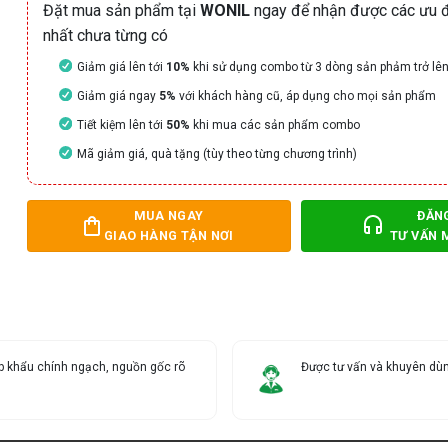
Đặt mua sản phẩm tại
WONIL
ngay để nhận được các ưu đ
nhất chưa từng có
Giảm giá lên tới
10%
khi sử dụng combo từ 3 dòng sản phảm trở lê
Giảm giá ngay
5%
với khách hàng cũ, áp dụng cho mọi sản phẩm
Tiết kiệm lên tới
50%
khi mua các sản phẩm combo
Mã giảm giá, quà tặng (tùy theo từng chương trình)
MUA NGAY
ĐĂN
GIAO HÀNG TẬN NƠI
TƯ VẤN 
 khẩu chính ngạch, nguồn gốc rõ
Được tư vấn và khuyên dùn
g