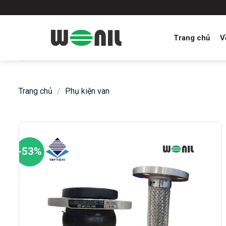
Skip
to
content
Trang chủ
V
Trang chủ
/
Phụ kiện van
-53%