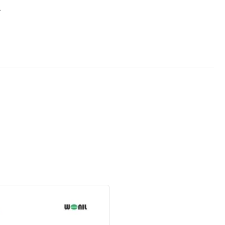
.
giảm chấn cao su Wonil