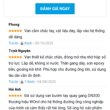
ĐÁNH GIÁ NGAY
Phong
Van cầm chắc tay, vật liệu dày, lắp vào hệ thống
Được xếp
dễ dàng.
hạng
5
5
sao
Trả lời
•
thích
•
30/10/2025
Trịnh Nguyên
Van thiết kế chắc chắn, đóng mở nhẹ nhờ hộp số
Được xếp
trợ lực. Lắp dễ, không xì nước. Thân gang dày, sơn epoxy
hạng
5
5
sao
bền, gioăng kín khít. Phù hợp cho đường ống lớn, sử dụng
lâu dài vẫn ổn định.
Trả lời
•
1
thích
•
04/08/2025
Hải Anh
Đã sử dụng van bướm tay quay gang DN300
Được xếp
thương hiệu WOnil cho hệ thống đường ống công nghiệp
hạng
5
5
sao
của mình và cảm thấy rất hài lòng. Sẽ ủng hộ sản phẩm