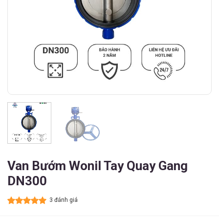
Van Bướm Wonil Tay Quay Gang
DN300
3 đánh giá
5.00
3
trên 5