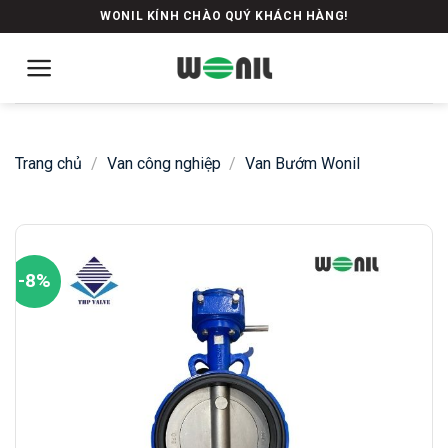
Skip
WONIL KÍNH CHÀO QUÝ KHÁCH HÀNG!
to
content
Trang chủ
/
Van công nghiệp
/
Van Bướm Wonil
-8%