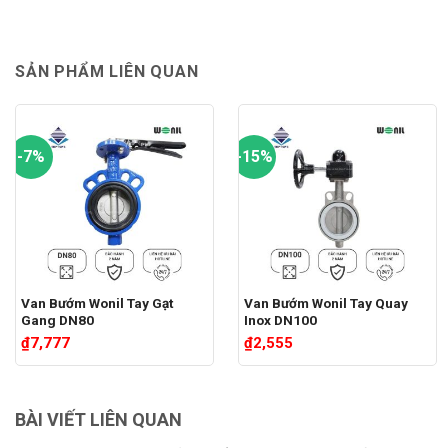
SẢN PHẨM LIÊN QUAN
-7%
-15%
Van Bướm Wonil Tay Gạt
Van Bướm Wonil Tay Quay
Gang DN80
Inox DN100
₫
7,777
₫
2,555
3 đánh giá
3 đánh giá
5.00
3
trên 5
5.00
3
trên 5
dựa trên
dựa trên
BÀI VIẾT LIÊN QUAN
đánh giá
đánh giá