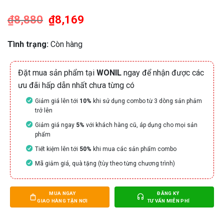
dựa trên
đánh giá
₫
8,880
Giá
₫
8,169
Giá
gốc
hiện
là:
tại
₫8,880.
là:
Tình trạng:
Còn hàng
₫8,169.
Đặt mua sản phẩm tại
WONIL
ngay để nhận được các
ưu đãi hấp dẫn nhất chưa từng có
Giảm giá lên tới
10%
khi sử dụng combo từ 3 dòng sản phảm
trở lên
Giảm giá ngay
5%
với khách hàng cũ, áp dụng cho mọi sản
phẩm
Tiết kiệm lên tới
50%
khi mua các sản phẩm combo
Mã giảm giá, quà tặng (tùy theo từng chương trình)
MUA NGAY
ĐĂNG KÝ
GIAO HÀNG TẬN NƠI
TƯ VẤN MIỄN PHÍ