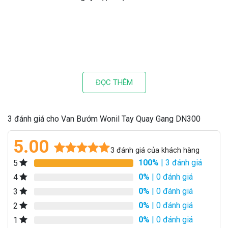
ĐỌC THÊM
3 đánh giá cho Van Bướm Wonil Tay Quay Gang DN300
5.00
3
đánh giá của khách hàng
100%
| 3 đánh giá
5
5.00
3
trên 5
dựa trên
0%
| 0 đánh giá
4
đánh giá
0%
| 0 đánh giá
3
0%
| 0 đánh giá
2
0%
| 0 đánh giá
1