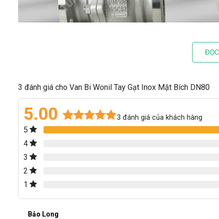
ĐỌC
3 đánh giá cho Van Bi Wonil Tay Gạt Inox Mặt Bích DN80
5.00
3
đánh giá của khách hàng
5
5.00
3
trên 5
dựa trên
4
đánh giá
3
2
1
Bảo Long