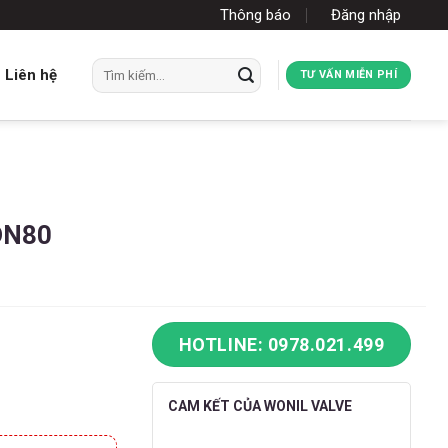
Thông báo
Đăng nhập
Tìm
Liên hệ
TƯ VẤN MIỄN PHÍ
kiếm:
 DN80
HOTLINE: 0978.021.499
CAM KẾT CỦA WONIL VALVE