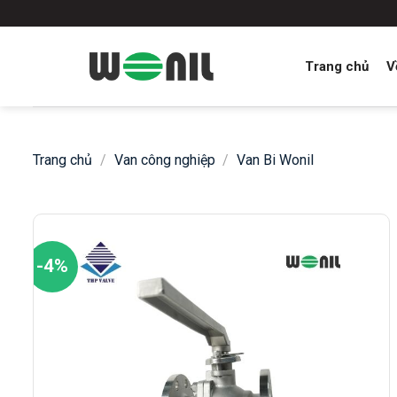
Skip
to
content
Trang chủ
V
Trang chủ
/
Van công nghiệp
/
Van Bi Wonil
-4%