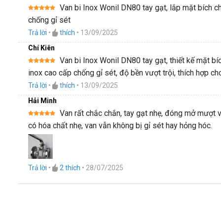
Van bi Inox Wonil DN80 tay gạt, lắp mặt bích chắc
Được xếp
chống gỉ sét
hạng
5
5
sao
Trả lời
•
thích
•
13/09/2025
Chí Kiên
Van bi Inox Wonil DN80 tay gạt, thiết kế mặt bíc
Được xếp
inox cao cấp chống gỉ sét, độ bền vượt trội, thích hợp c
hạng
5
5
sao
Trả lời
•
thích
•
13/09/2025
Hải Minh
Van rất chắc chắn, tay gạt nhẹ, đóng mở mượt v
Được xếp
có hóa chất nhẹ, van vẫn không bị gỉ sét hay hỏng hóc.
hạng
5
5
sao
Trả lời
•
2
thích
•
28/07/2025