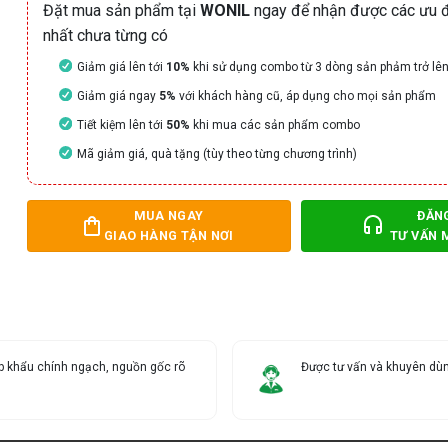
Đặt mua sản phẩm tại
WONIL
ngay để nhận được các ưu đ
nhất chưa từng có
Giảm giá lên tới
10%
khi sử dụng combo từ 3 dòng sản phảm trở lê
Giảm giá ngay
5%
với khách hàng cũ, áp dụng cho mọi sản phẩm
Tiết kiệm lên tới
50%
khi mua các sản phẩm combo
Mã giảm giá, quà tặng (tùy theo từng chương trình)
MUA NGAY
ĐĂN
GIAO HÀNG TẬN NƠI
TƯ VẤN 
 khẩu chính ngạch, nguồn gốc rõ
Được tư vấn và khuyên dùn
g