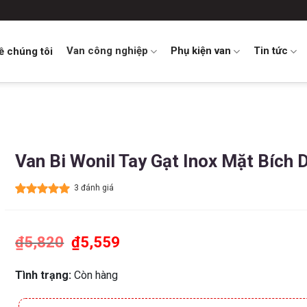
Van công nghiệp
Phụ kiện van
Tin tức
ề chúng tôi
Van Bi Wonil Tay Gạt Inox Mặt Bích
3 đánh giá
5.00
3
trên 5
dựa trên
đánh giá
₫
5,820
Giá
₫
5,559
Giá
gốc
hiện
là:
tại
₫5,820.
là:
Tình trạng:
Còn hàng
₫5,559.