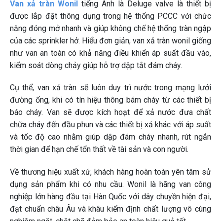
Van xả tràn Wonil
tiếng Anh là Deluge valve là thiết bị
được lắp đặt thông dụng trong hệ thống PCCC với chức
năng đóng mở nhanh và giúp không chế hệ thống tràn ngập
của các sprinkler hở. Hiểu đơn giản, van xả tràn wonil giống
như van an toàn có khả năng điều khiển áp suất đầu vào,
kiểm soát dòng chảy giúp hỗ trợ dập tắt đám cháy.
Cụ thể, van xả tràn sẽ luôn duy trì nước trong mạng lưới
đường ống, khi có tín hiệu thông bám cháy từ các thiết bị
báo cháy. Van sẽ được kích hoạt để xả nước đưa chất
chữa cháy đến đầu phun và các thiết bị xả khác với áp suất
và tốc độ cao nhằm giúp dập đám cháy nhanh, rút ngắn
thời gian để hạn chế tổn thất về tài sản và con người.
Về thương hiệu xuất xứ, khách hàng hoàn toàn yên tâm sử
dụng sản phẩm khi có nhu cầu. Wonil là hãng van công
nghiệp lớn hàng đầu tại Hàn Quốc với dây chuyền hiện đại,
đạt chuẩn châu Âu và khâu kiểm định chất lượng vô cùng