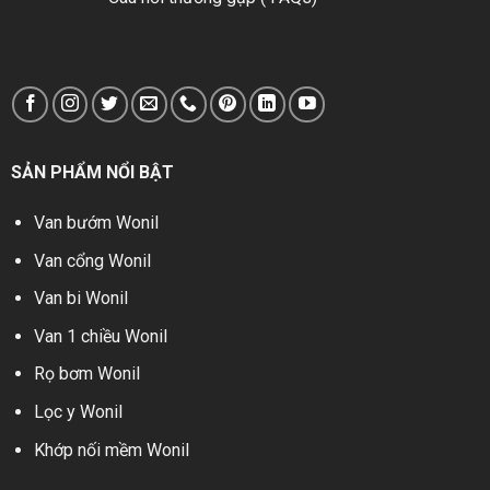
van được thiết kế 2 đồng hồ hiển thị áp lực để người
dùng quan sát áp lực bên trong van và bên ngoài.
Thân van kết nối với đường ống dạng lắp bích chèn
thêm gioăng cao su chắc chắn, làm kín tốt…
Nắp van được gắn chặt với thân van và giúp bảo vệ
các bộ phận bên trong, có thể tháo lắp để bảo trì.
SẢN PHẨM NỔI BẬT
Hệ thống cửa xả: là bộ phận cho phép lưu chất đi qua
Van bướm Wonil
khi van tiến hành xả lưu chất ra bên ngoài để làm
Van cổng Wonil
giảm áp lực.
Van bi Wonil
Hệ thống cấp vào: gồm có lọc y, van 1 chiều, van điện
từ với nhiệm vụ nhận tín hiệu và cấp nước cho van.
Van 1 chiều Wonil
Cụm van báo động: giúp nhận tín hiệu báo động và
Rọ bơm Wonil
truyền tín hiệu thông báo trạng thái hoạt động của
Lọc y Wonil
van về trung tâm điều khiển.
Khớp nối mềm Wonil
Trục van: Kết nối giữa đĩa van và cơ chế điều khiển,
giúp đĩa van di chuyển lên xuống.