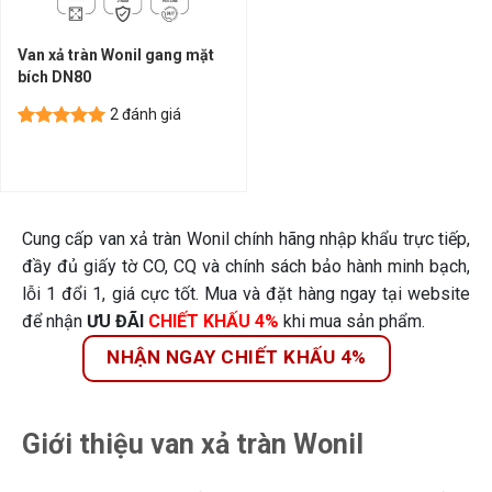
Van xả tràn Wonil gang mặt
bích DN80
2 đánh giá
5.00
2
trên 5
dựa trên
đánh giá
Cung cấp van xả tràn Wonil chính hãng nhập khẩu trực tiếp,
đầy đủ giấy tờ CO, CQ và chính sách bảo hành minh bạch,
lỗi 1 đổi 1, giá cực tốt.
Mua và đặt hàng ngay tại website
để nhận
ƯU ĐÃI
CHIẾT KHẤU 4%
khi mua sản phẩm.
NHẬN NGAY CHIẾT KHẤU 4%
Giới thiệu van xả tràn Wonil