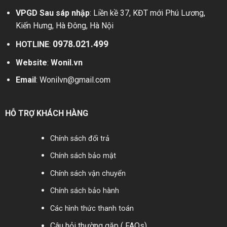
VPGD Sau sáp nhập
: Liền kề 37, KĐT mới Phú Lương,
Về cấu tạo, van xả tràn Wonil được thiết kế gồm các bộ
Kiến Hưng, Hà Đông, Hà Nội
phận như sau:
0978.021.499
HOTLINE
:
Website
:
Wonil.vn
Email
:
Wonilvn@gmail.com
HỖ TRỢ KHÁCH HÀNG
Chính sách đổi trả
Chính sách bảo mật
Chính sách vận chuyển
Cấu tạo van xả tràn Wonil
Chính sách bảo hành
Các hình thức thanh toán
Thân van: được sản xuất bằng gang đúc có sơn
Câu hỏi thường gặp ( FAQs)
Epoxy bên ngoài để chống ăn mòn bám bụi. Trên thân