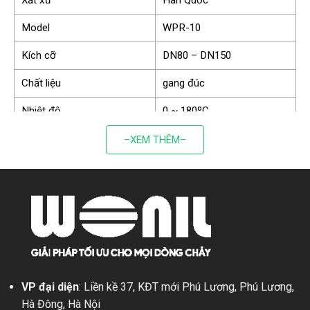
Xất xứ
Hàn Quốc
Model
WPR-10
Kích cỡ
DN80 – DN150
Chất liệu
gang đúc
Nhiệt độ
0 ~ 180ºC
Áp lực làm việc
PN10 – PN16
–XEM THÊM–
Mặt bích tiêu chuẩn JIS
Kiểu kết nối
10K
Môi trường làm việc
Nước, dầu khí,…
Cấu tạo và nguyên lý hoạt động của
van xả tràn Wonil
VP đại diện
: Liền kề 37, KĐT mới Phú Lương, Phú Lương,
Hà Đông, Hà Nội
Cấu tạo