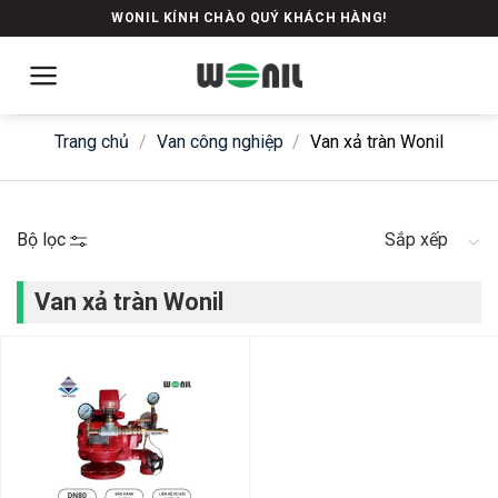
Skip
WONIL KÍNH CHÀO QUÝ KHÁCH HÀNG!
to
content
Trang chủ
/
Van công nghiệp
/
Van xả tràn Wonil
Bộ lọc
Sắp xếp
Van xả tràn Wonil