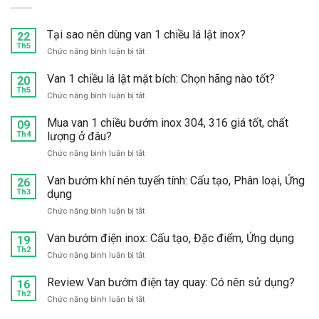
Tại sao nên dùng van 1 chiều lá lật inox?
22
Th5
ở
Chức năng bình luận bị tắt
Tại
sao
Van 1 chiều lá lật mặt bích: Chọn hãng nào tốt?
20
nên
Th5
ở
Chức năng bình luận bị tắt
dùng
Van
van
1
Mua van 1 chiều bướm inox 304, 316 giá tốt, chất
09
1
chiều
Th4
lượng ở đâu?
chiều
lá
lá
ở
Chức năng bình luận bị tắt
lật
lật
Mua
mặt
inox?
van
Van bướm khí nén tuyến tính: Cấu tạo, Phân loại, Ứng
bích:
26
1
Th3
dụng
Chọn
chiều
hãng
ở
Chức năng bình luận bị tắt
bướm
nào
Van
inox
tốt?
bướm
Van bướm điện inox: Cấu tạo, Đặc điểm, Ứng dụng
304,
19
khí
Th2
316
ở
Chức năng bình luận bị tắt
nén
giá
Van
tuyến
tốt,
bướm
Review Van bướm điện tay quay: Có nên sử dụng?
16
tính:
chất
điện
Th2
Cấu
lượng
ở
Chức năng bình luận bị tắt
inox:
tạo,
ở
Review
Cấu