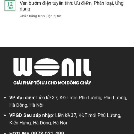
Phân
đâu?
Van
Van bướm điện tuyến tính: Ưu điểm, Phân loại, Ứng
12
tạo,
loại,
bướm
Th2
dụng
Đặc
Ứng
điện
điểm,
dụng
ở
Chức năng bình luận bị tắt
tay
Ứng
Van
quay:
dụng
bướm
Có
điện
nên
tuyến
sử
tính:
dụng?
Ưu
điểm,
Phân
loại,
Ứng
dụng
VP đại diện
: Liền kề 37, KĐT mới Phú Lương, Phú Lương,
Hà Đông, Hà Nội
VPGD Sau sáp nhập
: Liền kề 37, KĐT mới Phú Lương,
Kiến Hưng, Hà Đông, Hà Nội
0978.021.499
HOTLINE
: