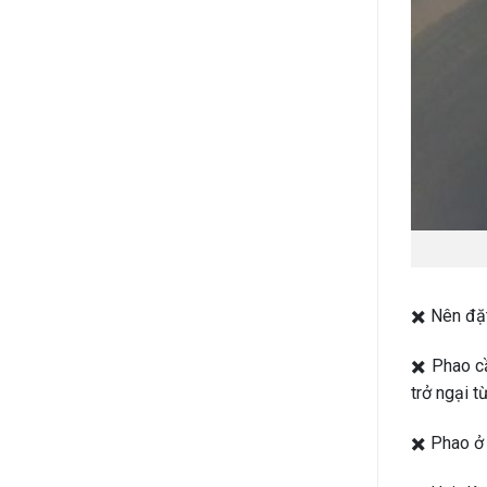
✖️ Nên đặ
✖️ Phao c
trở ngại từ
✖️ Phao ở