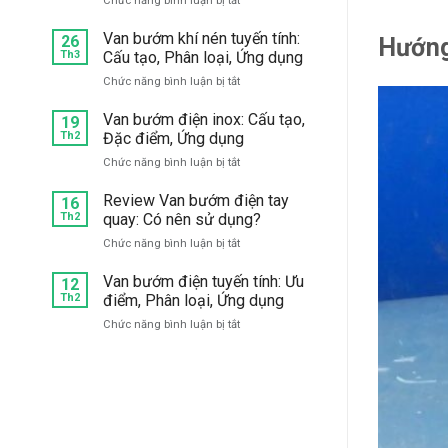
Chức năng bình luận bị tắt
mặt
Mua
bích:
van
Van bướm khí nén tuyến tính:
Chọn
26
Hướng
1
hãng
Th3
Cấu tạo, Phân loại, Ứng dụng
chiều
nào
ở
Chức năng bình luận bị tắt
bướm
tốt?
Van
inox
bướm
Van bướm điện inox: Cấu tạo,
304,
19
khí
Th2
Đặc điểm, Ứng dụng
316
nén
giá
ở
Chức năng bình luận bị tắt
tuyến
tốt,
Van
tính:
chất
bướm
Review Van bướm điện tay
Cấu
16
lượng
điện
Th2
quay: Có nên sử dụng?
tạo,
ở
inox:
Phân
đâu?
ở
Chức năng bình luận bị tắt
Cấu
loại,
Review
tạo,
Ứng
Van
Van bướm điện tuyến tính: Ưu
Đặc
12
dụng
bướm
Th2
điểm, Phân loại, Ứng dụng
điểm,
điện
Ứng
ở
Chức năng bình luận bị tắt
tay
dụng
Van
quay:
bướm
Có
điện
nên
tuyến
sử
tính:
dụng?
Ưu
điểm,