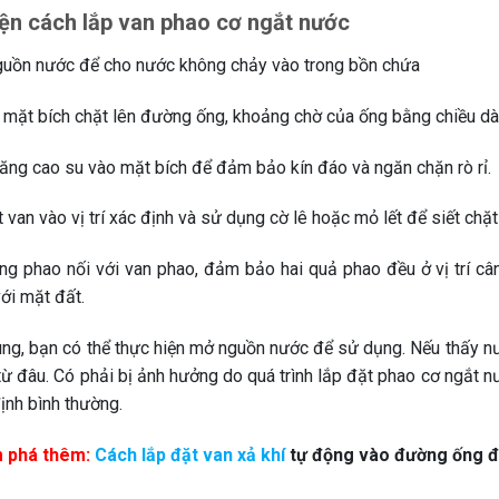
ện cách lắp van phao cơ ngắt nước
uồn nước để cho nước không chảy vào trong bồn chứa
 mặt bích chặt lên đường ống, khoảng chờ của ống bằng chiều dài 
ăng cao su vào mặt bích để đảm bảo kín đáo và ngăn chặn rò rỉ.
van vào vị trí xác định và sử dụng cờ lê hoặc mỏ lết để siết chặ
g phao nối với van phao, đảm bảo hai quả phao đều ở vị trí câ
ới mặt đất.
ùng, bạn có thể thực hiện mở nguồn nước để sử dụng. Nếu thấy nướ
từ đâu. Có phải bị ảnh hưởng do quá trình lắp đặt phao cơ ngắt n
ịnh bình thường.
 phá thêm:
Cách lắp đặt van xả khí
tự động vào đường ống đ