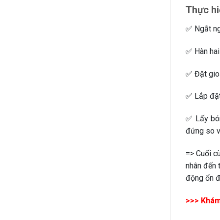
Thực hi
✅ Ngắt ng
✅ Hàn hai
✅ Đặt gio
✅ Lắp đặt 
✅ Lấy bón
đứng so v
=> Cuối c
nhân đến 
động ổn đ
>>> Khám