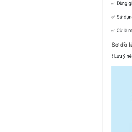
✅ Dùng gio
✅ Sử dụng
✅ Cờ lê mỏ
Sơ đồ l
❗ Lưu ý nê