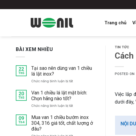
Skip
to
content
Trang chủ
V
TIN TỨC
BÀI XEM NHIỀU
Cách 
Tại sao nên dùng van 1 chiều
22
Th5
lá lật inox?
POSTED ON
ở
Chức năng bình luận bị tắt
Tại
sao
Van 1 chiều lá lật mặt bích:
20
Việc lắp 
nên
Th5
Chọn hãng nào tốt?
dưới đây,
dùng
ở
Chức năng bình luận bị tắt
van
Van
1
1
Mua van 1 chiều bướm inox
chiều
09
chiều
Th4
304, 316 giá tốt, chất lượng ở
lá
NỘI D
lá
lật
đâu?
lật
inox?
ở