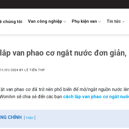
Van công nghiệp
Phụ kiện van
Tin tức
ề chúng tôi
lắp van phao cơ ngắt nước đơn giản,
11/01/2024
BY
LÊ TIẾN THP
đặt van phao cơ đã trở nên phổ biến để mở/ngắt nguồn nước lên
 Wonilvn sẽ chia sẻ đến các bạn
cách lắp van phao cơ ngắt nướ
UNG CHÍNH
Hiện