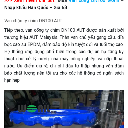
>>> Xem thêm chi tiết:
Mua
van cổng DN100 Wonil
–
Nhập khẩu Hàn Quốc – Giá tốt
Van chặn ty chìm DN100 AUT
Tiếp theo, van cổng ty chìm DN100 AUT được sản xuất bởi
thương hiệu AUT Malaysia. Thân van chủ yếu gang cầu, đĩa
bọc cao su EPDM, đảm bảo độ kín tuyệt đối và tuổi thọ cao.
Hệ thống ứng dụng phổ biến trong các dự án hạ tầng kỹ
thuật như xử lý nước, nhà máy công nghiệp và cấp thoát
nước. Ưu điểm giá rẻ, chi phí đầu tư thấp nhưng vẫn đảm
bảo chất lượng nên tối ưu cho các hệ thống có ngân sách
hạn hẹp.