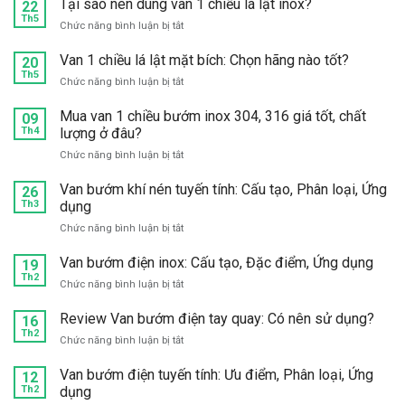
Tại sao nên dùng van 1 chiều lá lật inox?
22
Th5
ở
Chức năng bình luận bị tắt
Tại
sao
Van 1 chiều lá lật mặt bích: Chọn hãng nào tốt?
20
nên
Th5
ở
Chức năng bình luận bị tắt
dùng
Van
van
1
Mua van 1 chiều bướm inox 304, 316 giá tốt, chất
09
1
chiều
Th4
lượng ở đâu?
chiều
lá
lá
ở
Chức năng bình luận bị tắt
lật
lật
Mua
mặt
inox?
van
Van bướm khí nén tuyến tính: Cấu tạo, Phân loại, Ứng
bích:
26
1
Th3
dụng
Chọn
chiều
hãng
ở
Chức năng bình luận bị tắt
bướm
nào
Van
inox
tốt?
bướm
Van bướm điện inox: Cấu tạo, Đặc điểm, Ứng dụng
304,
19
khí
Th2
316
ở
Chức năng bình luận bị tắt
nén
giá
Van
tuyến
tốt,
bướm
Review Van bướm điện tay quay: Có nên sử dụng?
16
tính:
chất
điện
Th2
Cấu
lượng
ở
Chức năng bình luận bị tắt
inox:
tạo,
ở
Review
Cấu
Phân
đâu?
Van
Van bướm điện tuyến tính: Ưu điểm, Phân loại, Ứng
12
tạo,
loại,
bướm
Th2
dụng
Đặc
Ứng
điện