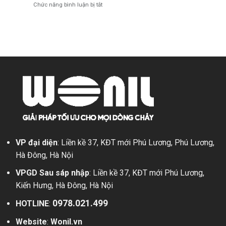
điểm,
dụng
ở
Chức năng bình luận bị tắt
tay
Ứng
Van
quay:
dụng
bướm
Có
điện
nên
tuyến
sử
tính:
dụng?
Ưu
điểm,
Phân
loại,
Ứng
dụng
VP đại diện
: Liền kề 37, KĐT mới Phú Lương, Phú Lương,
Hà Đông, Hà Nội
VPGD Sau sáp nhập
: Liền kề 37, KĐT mới Phú Lương,
Kiến Hưng, Hà Đông, Hà Nội
0978.021.499
HOTLINE
:
Website
:
Wonil.vn