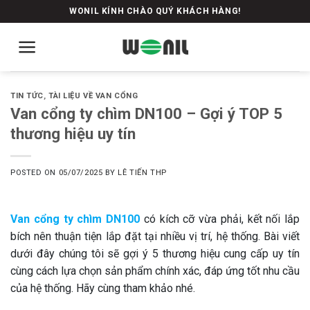
Skip
WONIL KÍNH CHÀO QUÝ KHÁCH HÀNG!
to
content
TIN TỨC
,
TÀI LIỆU VỀ VAN CỔNG
Van cổng ty chìm DN100 – Gợi ý TOP 5
thương hiệu uy tín
POSTED ON
05/07/2025
BY
LÊ TIẾN THP
Van cổng ty chìm DN100
có kích cỡ vừa phải, kết nối lắp
bích nên thuận tiện lắp đặt tại nhiều vị trí, hệ thống. Bài viết
dưới đây chúng tôi sẽ gợi ý 5 thương hiệu cung cấp uy tín
cùng cách lựa chọn sản phẩm chính xác, đáp ứng tốt nhu cầu
của hệ thống. Hãy cùng tham khảo nhé.