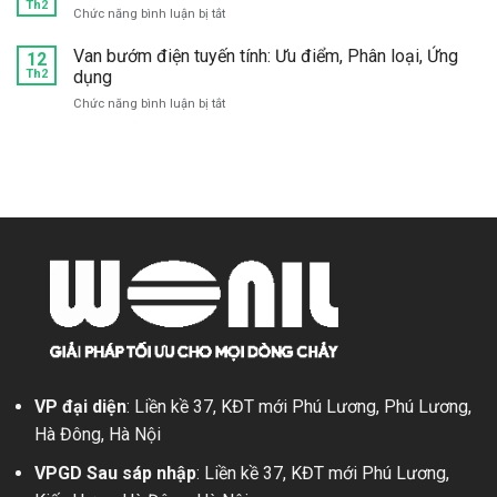
điện
Th2
Cấu
lượng
ở
Chức năng bình luận bị tắt
inox:
tạo,
ở
Review
Cấu
Phân
đâu?
Van
Van bướm điện tuyến tính: Ưu điểm, Phân loại, Ứng
12
tạo,
loại,
bướm
Th2
dụng
Đặc
Ứng
điện
điểm,
dụng
ở
Chức năng bình luận bị tắt
tay
Ứng
Van
quay:
dụng
bướm
Có
điện
nên
tuyến
sử
tính:
dụng?
Ưu
điểm,
Phân
loại,
Ứng
dụng
VP đại diện
: Liền kề 37, KĐT mới Phú Lương, Phú Lương,
Hà Đông, Hà Nội
VPGD Sau sáp nhập
: Liền kề 37, KĐT mới Phú Lương,