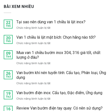
BÀI XEM NHIỀU
Tại sao nên dùng van 1 chiều lá lật inox?
22
Th5
ở
Chức năng bình luận bị tắt
Tại
sao
Van 1 chiều lá lật mặt bích: Chọn hãng nào tốt?
20
nên
Th5
ở
Chức năng bình luận bị tắt
dùng
Van
van
1
Mua van 1 chiều bướm inox 304, 316 giá tốt, chất
09
1
chiều
Th4
lượng ở đâu?
chiều
lá
lá
ở
Chức năng bình luận bị tắt
lật
lật
Mua
mặt
inox?
van
Van bướm khí nén tuyến tính: Cấu tạo, Phân loại, Ứng
bích:
26
1
Th3
dụng
Chọn
chiều
hãng
ở
Chức năng bình luận bị tắt
bướm
nào
Van
inox
tốt?
bướm
Van bướm điện inox: Cấu tạo, Đặc điểm, Ứng dụng
304,
19
khí
Th2
316
ở
Chức năng bình luận bị tắt
nén
giá
Van
tuyến
tốt,
bướm
Review Van bướm điện tay quay: Có nên sử dụng?
16
tính:
chất