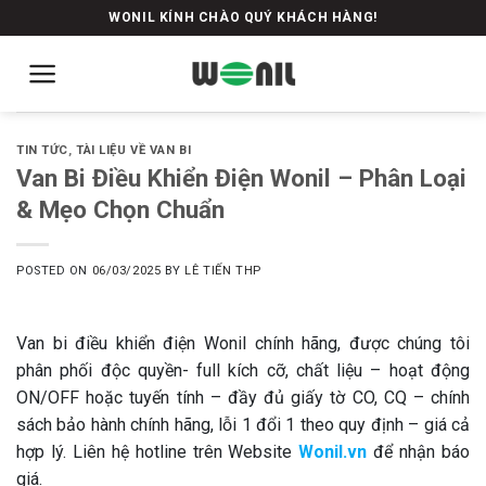
Skip
WONIL KÍNH CHÀO QUÝ KHÁCH HÀNG!
to
content
TIN TỨC
,
TÀI LIỆU VỀ VAN BI
Van Bi Điều Khiển Điện Wonil – Phân Loại
& Mẹo Chọn Chuẩn
POSTED ON
06/03/2025
BY
LÊ TIẾN THP
Van bi điều khiển điện Wonil chính hãng, được chúng tôi
phân phối độc quyền- full kích cỡ, chất liệu – hoạt động
ON/OFF hoặc tuyến tính – đầy đủ giấy tờ CO, CQ – chính
sách bảo hành chính hãng, lỗi 1 đổi 1 theo quy định – giá cả
hợp lý. Liên hệ hotline trên Website
Wonil.vn
để nhận báo
giá.