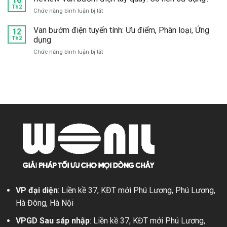
16
chất
điện
Th2
Cấu
lượng
ở
Chức năng bình luận bị tắt
inox:
tạo,
ở
Review
Cấu
Phân
đâu?
Van
Van bướm điện tuyến tính: Ưu điểm, Phân loại, Ứng
12
tạo,
loại,
bướm
Th2
dụng
Đặc
Ứng
điện
điểm,
dụng
ở
Chức năng bình luận bị tắt
tay
Ứng
Van
quay:
dụng
bướm
Có
điện
nên
tuyến
sử
tính:
dụng?
Ưu
điểm,
Phân
loại,
Ứng
dụng
VP đại diện
: Liền kề 37, KĐT mới Phú Lương, Phú Lương,
Hà Đông, Hà Nội
VPGD Sau sáp nhập
: Liền kề 37, KĐT mới Phú Lương,