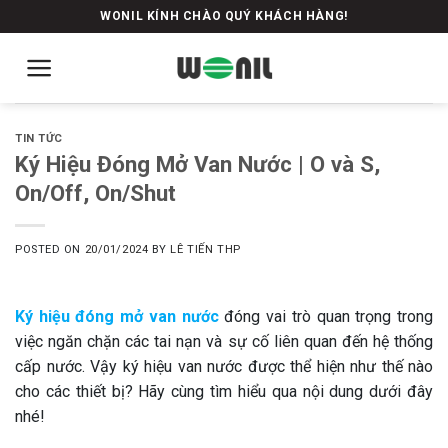
Skip
WONIL KÍNH CHÀO QUÝ KHÁCH HÀNG!
to
content
TIN TỨC
Ký Hiệu Đóng Mở Van Nước | O và S,
On/Off, On/Shut
POSTED ON
20/01/2024
BY
LÊ TIẾN THP
Ký hiệu đóng mở van nước
đóng vai trò quan trọng trong
việc ngăn chặn các tai nạn và sự cố liên quan đến hệ thống
cấp nước. Vậy ký hiệu van nước được thể hiện như thế nào
cho các thiết bị? Hãy cùng tìm hiểu qua nội dung dưới đây
nhé!