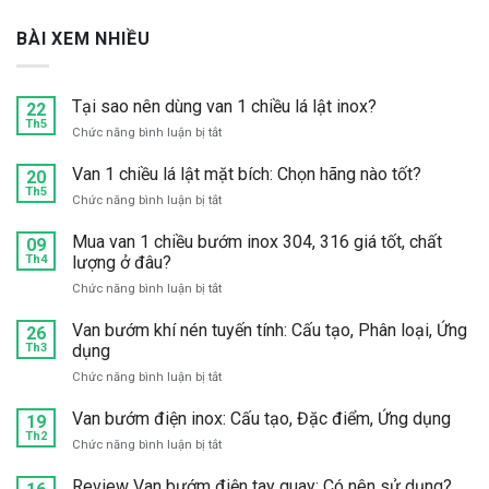
BÀI XEM NHIỀU
Tại sao nên dùng van 1 chiều lá lật inox?
22
Th5
ở
Chức năng bình luận bị tắt
Tại
sao
Van 1 chiều lá lật mặt bích: Chọn hãng nào tốt?
20
nên
Th5
ở
Chức năng bình luận bị tắt
dùng
Van
van
1
Mua van 1 chiều bướm inox 304, 316 giá tốt, chất
09
1
chiều
Th4
lượng ở đâu?
chiều
lá
lá
ở
Chức năng bình luận bị tắt
lật
lật
Mua
mặt
inox?
van
Van bướm khí nén tuyến tính: Cấu tạo, Phân loại, Ứng
bích:
26
1
Th3
dụng
Chọn
chiều
hãng
ở
Chức năng bình luận bị tắt
bướm
nào
Van
inox
tốt?
bướm
Van bướm điện inox: Cấu tạo, Đặc điểm, Ứng dụng
304,
19
khí
Th2
316
ở
Chức năng bình luận bị tắt
nén
giá
Van
tuyến
tốt,
bướm
Review Van bướm điện tay quay: Có nên sử dụng?
tính: