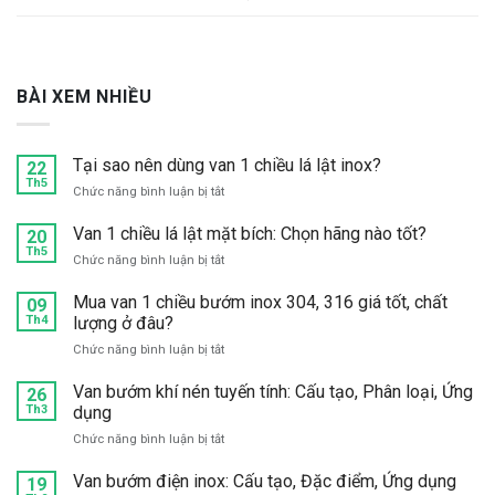
BÀI XEM NHIỀU
Tại sao nên dùng van 1 chiều lá lật inox?
22
Th5
ở
Chức năng bình luận bị tắt
Tại
sao
Van 1 chiều lá lật mặt bích: Chọn hãng nào tốt?
20
nên
Th5
ở
Chức năng bình luận bị tắt
dùng
Van
van
1
Mua van 1 chiều bướm inox 304, 316 giá tốt, chất
09
1
chiều
Th4
lượng ở đâu?
chiều
lá
lá
ở
Chức năng bình luận bị tắt
lật
lật
Mua
mặt
inox?
van
Van bướm khí nén tuyến tính: Cấu tạo, Phân loại, Ứng
bích:
26
1
Th3
dụng
Chọn
chiều
hãng
ở
Chức năng bình luận bị tắt
bướm
nào
Van
inox
tốt?
bướm
Van bướm điện inox: Cấu tạo, Đặc điểm, Ứng dụng
304,
19
khí