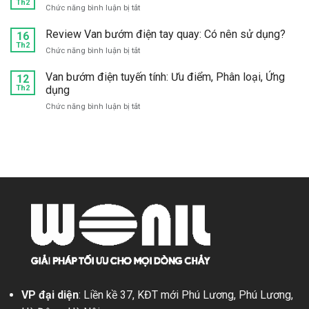
Th2
316
ở
Chức năng bình luận bị tắt
nén
giá
Van
tuyến
tốt,
bướm
Review Van bướm điện tay quay: Có nên sử dụng?
16
tính:
chất
điện
Th2
Cấu
lượng
ở
Chức năng bình luận bị tắt
inox:
tạo,
ở
Review
Cấu
Phân
đâu?
Van
Van bướm điện tuyến tính: Ưu điểm, Phân loại, Ứng
12
tạo,
loại,
bướm
Th2
dụng
Đặc
Ứng
điện
điểm,
dụng
ở
Chức năng bình luận bị tắt
tay
Ứng
Van
quay:
dụng
bướm
Có
điện
nên
tuyến
sử
tính:
dụng?
Ưu
điểm,
Phân
loại,
Ứng
dụng
VP đại diện
: Liền kề 37, KĐT mới Phú Lương, Phú Lương,