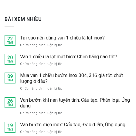
BÀI XEM NHIỀU
Tại sao nên dùng van 1 chiều lá lật inox?
22
Th5
ở
Chức năng bình luận bị tắt
Tại
sao
Van 1 chiều lá lật mặt bích: Chọn hãng nào tốt?
20
nên
Th5
ở
Chức năng bình luận bị tắt
dùng
Van
van
1
Mua van 1 chiều bướm inox 304, 316 giá tốt, chất
09
1
chiều
Th4
lượng ở đâu?
chiều
lá
lá
ở
Chức năng bình luận bị tắt
lật
lật
Mua
mặt
inox?
van
Van bướm khí nén tuyến tính: Cấu tạo, Phân loại, Ứng
bích:
26
1
Th3
dụng
Chọn
chiều
hãng
ở
Chức năng bình luận bị tắt
bướm
nào
Van
inox
tốt?
bướm
Van bướm điện inox: Cấu tạo, Đặc điểm, Ứng dụng
304,
19
khí
Th2
316
ở
Chức năng bình luận bị tắt
nén
giá