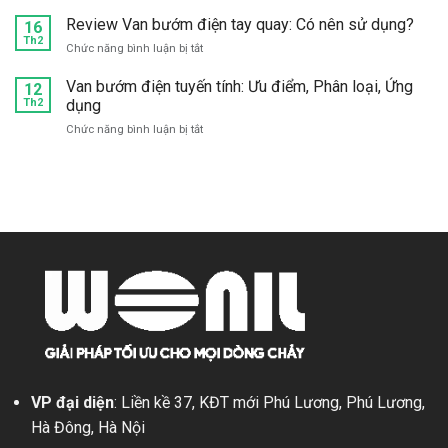
Van
tuyến
tốt,
bướm
Review Van bướm điện tay quay: Có nên sử dụng?
16
tính:
chất
điện
Th2
Cấu
lượng
ở
Chức năng bình luận bị tắt
inox:
tạo,
ở
Review
Cấu
Phân
đâu?
Van
Van bướm điện tuyến tính: Ưu điểm, Phân loại, Ứng
12
tạo,
loại,
bướm
Th2
dụng
Đặc
Ứng
điện
điểm,
dụng
ở
Chức năng bình luận bị tắt
tay
Ứng
Van
quay:
dụng
bướm
Có
điện
nên
tuyến
sử
tính:
dụng?
Ưu
điểm,
Phân
loại,
Ứng
dụng
VP đại diện
: Liền kề 37, KĐT mới Phú Lương, Phú Lương,
Hà Đông, Hà Nội