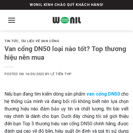
Skip
WONIL KÍNH CHÀO QUÝ KHÁCH HÀNG!
to
content
TIN TỨC
,
TÀI LIỆU VỀ VAN CỔNG
Van cổng DN50 loại nào tốt? Top thương
hiệu nên mua
POSTED ON
14/05/2025
BY
LÊ TIẾN THP
Nếu bạn đang tìm kiếm dòng sản phẩm
van cổng DN50
cho
hệ thống của mình và đang bối rối không biết nên lựa chọn
thương hiệu nào đảm bảo uy tín và chất lượng, thì bài viết
này chính là dành cho bạn. Dưới đây chúng tôi sẽ giới thiệu
đến bạn Top 5 thương hiệu van cổng DN50 chính hãng, được
đánh giá cao về độ bền, hiệu suất ổn định và giá trị sử dụng