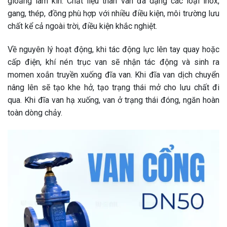
gioăng làm kín. Chất liệu thân van đa dạng các loại inox,
gang, thép, đồng phù hợp với nhiều điều kiện, môi trường lưu
chất kể cả ngoài trời, điều kiện khắc nghiệt.
Về nguyên lý hoạt động, khi tác động lực lên tay quay hoặc
cấp điện, khí nén trục van sẽ nhận tác động và sinh ra
momen xoắn truyền xuống đĩa van. Khi đĩa van dịch chuyển
nâng lên sẽ tạo khe hở, tạo trạng thái mở cho lưu chất đi
qua. Khi đĩa van hạ xuống, van ở trạng thái đóng, ngăn hoàn
toàn dòng chảy.