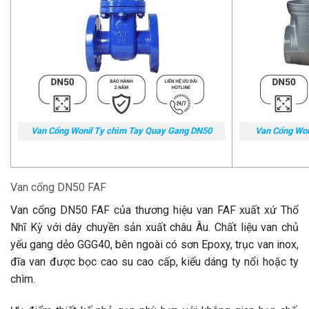
Van Cổng Wonil Ty chìm Tay Quay Gang DN50
Van Cổng Won
Van cổng DN50 FAF
Van cổng DN50 FAF của thương hiệu van FAF xuất xứ Thổ
Nhĩ Kỳ với dây chuyền sản xuất châu Âu. Chất liệu van chủ
yếu gang dẻo GGG40, bên ngoài có sơn Epoxy, trục van inox,
đĩa van được bọc cao su cao cấp, kiểu dáng ty nổi hoặc ty
chìm.