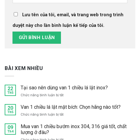
Lưu tên của tôi, email, và trang web trong trình
duyệt này cho lần bình luận kế tiếp của tôi.
BÀI XEM NHIỀU
Tại sao nên dùng van 1 chiều lá lật inox?
22
Th5
ở
Chức năng bình luận bị tắt
Tại
sao
Van 1 chiều lá lật mặt bích: Chọn hãng nào tốt?
20
nên
Th5
ở
Chức năng bình luận bị tắt
dùng
Van
van
1
Mua van 1 chiều bướm inox 304, 316 giá tốt, chất
09
1
chiều
Th4
lượng ở đâu?
chiều
lá
lá
ở
Chức năng bình luận bị tắt