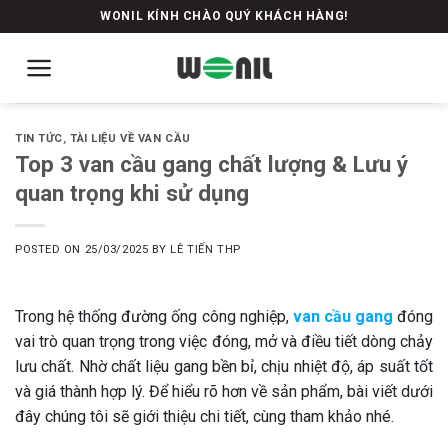
Skip
WONIL KÍNH CHÀO QUÝ KHÁCH HÀNG!
to
content
TIN TỨC
,
TÀI LIỆU VỀ VAN CẦU
Top 3 van cầu gang chất lượng & Lưu ý
quan trọng khi sử dụng
POSTED ON
25/03/2025
BY
LÊ TIẾN THP
Trong hệ thống đường ống công nghiệp,
van cầu gang
đóng
vai trò quan trọng trong việc đóng, mở và điều tiết dòng chảy
lưu chất. Nhờ chất liệu gang bền bỉ, chịu nhiệt độ, áp suất tốt
và giá thành hợp lý. Để hiểu rõ hơn về sản phẩm, bài viết dưới
đây chúng tôi sẽ giới thiệu chi tiết, cùng tham khảo nhé.