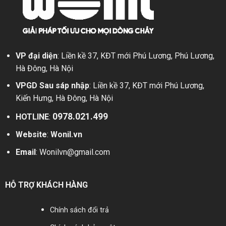
Ứng
dụng
VP đại diện
: Liền kề 37, KĐT mới Phú Lương, Phú Lương,
Hà Đông, Hà Nội
VPGD Sau sáp nhập
: Liền kề 37, KĐT mới Phú Lương,
Kiến Hưng, Hà Đông, Hà Nội
0978.021.499
HOTLINE
:
Website
:
Wonil.vn
Email
:
Wonilvn@gmail.com
HỖ TRỢ KHÁCH HÀNG
Chính sách đổi trả