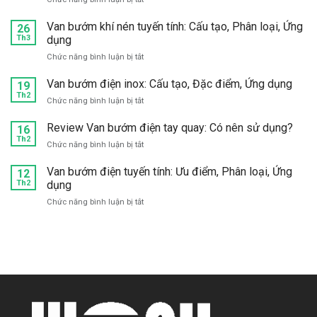
lật
lật
Mua
mặt
inox?
van
Van bướm khí nén tuyến tính: Cấu tạo, Phân loại, Ứng
bích:
26
1
Th3
dụng
Chọn
chiều
hãng
ở
Chức năng bình luận bị tắt
bướm
nào
Van
inox
tốt?
bướm
Van bướm điện inox: Cấu tạo, Đặc điểm, Ứng dụng
304,
19
khí
Th2
316
ở
Chức năng bình luận bị tắt
nén
giá
Van
tuyến
tốt,
bướm
Review Van bướm điện tay quay: Có nên sử dụng?
16
tính:
chất
điện
Th2
Cấu
lượng
ở
Chức năng bình luận bị tắt
inox:
tạo,
ở
Review
Cấu
Phân
đâu?
Van
Van bướm điện tuyến tính: Ưu điểm, Phân loại, Ứng
12
tạo,
loại,
bướm
Th2
dụng
Đặc
Ứng
điện
điểm,
dụng
ở
Chức năng bình luận bị tắt
tay
Ứng
Van
quay:
dụng
bướm
Có
điện
nên
tuyến
sử
tính:
dụng?
Ưu
điểm,
Phân
loại,