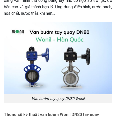
dàng vận hành thủ công bằng tay nhờ có hộp số trợ lực, độ
bền cao và giá thành hợp lý. Ứng dụng điển hình; nước sạch,
hóa chất, nước thải, khí nén…
Van bướm tay quay DN80 Wonil
Thông số kỹ thuật van bướm Wonil DN80 tay quay