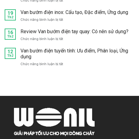
ở
Chức năng bình luận bị tắt
bướm
nào
Van
inox
tốt?
bướm
Van bướm điện inox: Cấu tạo, Đặc điểm, Ứng dụng
304,
19
khí
Th2
316
ở
Chức năng bình luận bị tắt
nén
giá
Van
tuyến
tốt,
bướm
Review Van bướm điện tay quay: Có nên sử dụng?
16
tính:
chất
điện
Th2
Cấu
lượng
ở
Chức năng bình luận bị tắt
inox:
tạo,
ở
Review
Cấu
Phân
đâu?
Van
Van bướm điện tuyến tính: Ưu điểm, Phân loại, Ứng
12
tạo,
loại,
bướm
Th2
dụng
Đặc
Ứng
điện
điểm,
dụng
ở
Chức năng bình luận bị tắt
tay
Ứng
Van
quay:
dụng
bướm
Có
điện
nên
tuyến
sử
tính:
dụng?
Ưu
điểm,
Phân
loại,
Ứng
dụng