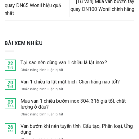
[Tư vấn] Mua van bướm tay
quay DN65 Wonil hiệu quả
quay DN100 Wonil chính hãng
nhất
BÀI XEM NHIỀU
Tại sao nên dùng van 1 chiều lá lật inox?
22
Th5
ở
Chức năng bình luận bị tắt
Tại
sao
Van 1 chiều lá lật mặt bích: Chọn hãng nào tốt?
20
nên
Th5
ở
Chức năng bình luận bị tắt
dùng
Van
van
1
Mua van 1 chiều bướm inox 304, 316 giá tốt, chất
09
1
chiều
Th4
lượng ở đâu?
chiều
lá
lá
ở
Chức năng bình luận bị tắt
lật
lật
Mua
mặt
inox?
van
Van bướm khí nén tuyến tính: Cấu tạo, Phân loại, Ứng
bích:
26
1
Th3
dụng
Chọn
chiều
hãng