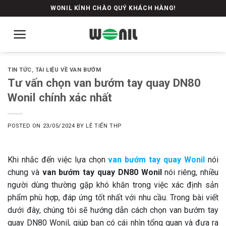
Skip
WONIL KÍNH CHÀO QUÝ KHÁCH HÀNG!
to
content
TIN TỨC
,
TÀI LIỆU VỀ VAN BƯỚM
Tư vấn chọn van bướm tay quay DN80
Wonil chính xác nhất
POSTED ON
23/05/2024
BY
LÊ TIẾN THP
Khi nhắc đến việc lựa chọn
van bướm tay quay Wonil
nói
chung và
van bướm tay quay DN80 Wonil
nói riêng, nhiều
người dùng thường gặp khó khăn trong việc xác định sản
phẩm phù hợp, đáp ứng tốt nhất với nhu cầu. Trong bài viết
dưới đây, chúng tôi sẽ hướng dẫn cách chọn van bướm tay
quay DN80 Wonil, giúp bạn có cái nhìn tổng quan và đưa ra