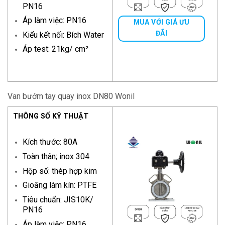
PN16
Áp làm việc: PN16
MUA VỚI GIÁ ƯU
ĐÃI
Kiểu kết nối: Bích Water
Áp test: 21kg/ cm²
Van bướm tay quay inox DN80 Wonil
THÔNG SỐ KỸ THUẬT
Kích thước: 80A
Toàn thân; inox 304
Hộp số: thép hợp kim
Gioăng làm kín: PTFE
Tiêu chuẩn: JIS10K/
PN16
Áp làm việc: PN16