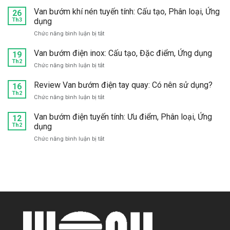
Mua
mặt
inox?
van
Van bướm khí nén tuyến tính: Cấu tạo, Phân loại, Ứng
bích:
26
1
Th3
dụng
Chọn
chiều
hãng
ở
Chức năng bình luận bị tắt
bướm
nào
Van
inox
tốt?
bướm
Van bướm điện inox: Cấu tạo, Đặc điểm, Ứng dụng
304,
19
khí
Th2
316
ở
Chức năng bình luận bị tắt
nén
giá
Van
tuyến
tốt,
bướm
Review Van bướm điện tay quay: Có nên sử dụng?
16
tính:
chất
điện
Th2
Cấu
lượng
ở
Chức năng bình luận bị tắt
inox:
tạo,
ở
Review
Cấu
Phân
đâu?
Van
Van bướm điện tuyến tính: Ưu điểm, Phân loại, Ứng
12
tạo,
loại,
bướm
Th2
dụng
Đặc
Ứng
điện
điểm,
dụng
ở
Chức năng bình luận bị tắt
tay
Ứng
Van
quay:
dụng
bướm
Có
điện
nên
tuyến
sử
tính:
dụng?
Ưu
điểm,
Phân
loại,
Ứng