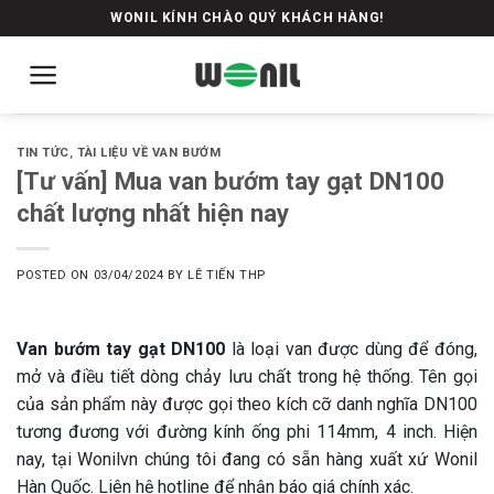
Skip
WONIL KÍNH CHÀO QUÝ KHÁCH HÀNG!
to
content
TIN TỨC
,
TÀI LIỆU VỀ VAN BƯỚM
[Tư vấn] Mua van bướm tay gạt DN100
chất lượng nhất hiện nay
POSTED ON
03/04/2024
BY
LÊ TIẾN THP
Van bướm tay gạt DN100
là loại van được dùng để đóng,
mở và điều tiết dòng chảy lưu chất trong hệ thống. Tên gọi
của sản phẩm này được gọi theo kích cỡ danh nghĩa DN100
tương đương với đường kính ống phi 114mm, 4 inch. Hiện
nay, tại Wonilvn chúng tôi đang có sẵn hàng xuất xứ Wonil
Hàn Quốc. Liên hệ hotline để nhận báo giá chính xác.