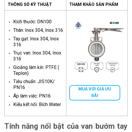
THÔNG SỐ KỸ THUẬT
THAM KHẢO SẢN PHẨM
Kích thước: DN100
Thân: Inox 304, Inox 316
Tay gạt: Inox 304, Inox
316
Trục van: Inox 304, Inox
316
Gioăng làm kín: PTFE (
Teplon)
Tiêu chuẩn: JIS10K/
PN16
MUA VỚI GIÁ ƯU
Áp làm việc: PN16
ĐÃI
Kiểu kết nối: Bích Water
Tính năng nổi bật của van bướm tay