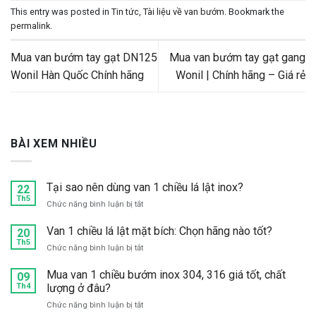
This entry was posted in
Tin tức
,
Tài liệu về van bướm
. Bookmark the
permalink
.
Mua van bướm tay gạt DN125
Mua van bướm tay gạt gang
Wonil Hàn Quốc Chính hãng
Wonil | Chính hãng – Giá rẻ
BÀI XEM NHIỀU
Tại sao nên dùng van 1 chiều lá lật inox?
22
Th5
ở
Chức năng bình luận bị tắt
Tại
sao
Van 1 chiều lá lật mặt bích: Chọn hãng nào tốt?
20
nên
Th5
ở
Chức năng bình luận bị tắt
dùng
Van
van
1
Mua van 1 chiều bướm inox 304, 316 giá tốt, chất
09
1
chiều
Th4
lượng ở đâu?
chiều
lá
lá
ở
Chức năng bình luận bị tắt
lật
lật