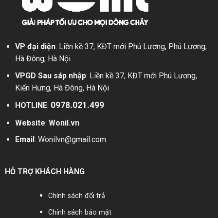
dụng
VP đại diện
: Liền kề 37, KĐT mới Phú Lương, Phú Lương,
Hà Đông, Hà Nội
VPGD Sau sáp nhập
: Liền kề 37, KĐT mới Phú Lương,
Kiến Hưng, Hà Đông, Hà Nội
0978.021.499
HOTLINE
:
Website
:
Wonil.vn
Email
:
Wonilvn@gmail.com
HỖ TRỢ KHÁCH HÀNG
Chính sách đổi trả
Chính sách bảo mật