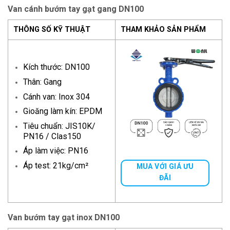
Van cánh bướm tay gạt gang DN100
THÔNG SỐ KỸ THUẬT
THAM KHẢO SẢN PHẨM
Kích thước: DN100
Thân: Gang
Cánh van: Inox 304
Gioăng làm kín: EPDM
Tiêu chuẩn: JIS10K/
PN16 / Clas150
Áp làm việc: PN16
Áp test: 21kg/cm²
MUA VỚI GIÁ ƯU
ĐÃI
Van bướm tay gạt inox DN100