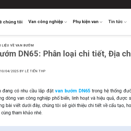
Van công nghiệp
Phụ kiện van
Tin tức
ề chúng tôi
I LIỆU VỀ VAN BƯỚM
ướm DN65: Phân loại chi tiết, Địa ch
10/04/2025
BY
LÊ TIẾN THP
h đang có nhu cầu lắp đặt
van bướm DN65
trong hệ thống đư
ng dòng van công nghiệp phổ biến, linh hoạt và hiệu quả, được 
g bài viết dưới đây, chúng tôi sẽ giới thiệu chi tiết về cấu tạo
, cùng tham khảo nhé.