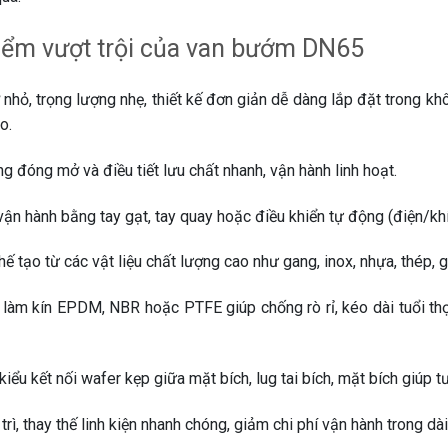
iểm vượt trội của van bướm DN65
nhỏ, trọng lượng nhẹ, thiết kế đơn giản dễ dàng lắp đặt trong kh
o.
 đóng mở và điều tiết lưu chất nhanh, vận hành linh hoạt.
vận hành bằng tay gạt, tay quay hoặc điều khiển tự động (điện/kh
 tạo từ các vật liệu chất lượng cao như gang, inox, nhựa, thép, g
làm kín EPDM, NBR hoặc PTFE giúp chống rò rỉ, kéo dài tuổi th
iểu kết nối wafer kẹp giữa mặt bích, lug tai bích, mặt bích giúp 
rì, thay thế linh kiện nhanh chóng, giảm chi phí vận hành trong dài