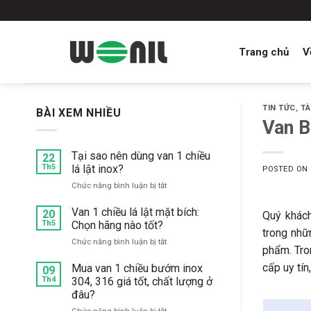
Skip
to
content
Trang chủ
V
TIN TỨC
,
TÀ
BÀI XEM NHIỀU
Van B
Tại sao nên dùng van 1 chiều
22
Th5
lá lật inox?
POSTED ON
ở
Chức năng bình luận bị tắt
Tại
sao
Van 1 chiều lá lật mặt bích:
20
Quý khác
nên
Th5
Chọn hãng nào tốt?
trong nhữ
dùng
ở
Chức năng bình luận bị tắt
van
phẩm. Tron
Van
1
1
cấp uy tín
Mua van 1 chiều bướm inox
chiều
09
chiều
Th4
304, 316 giá tốt, chất lượng ở
lá
lá
lật
đâu?
lật
inox?
ở