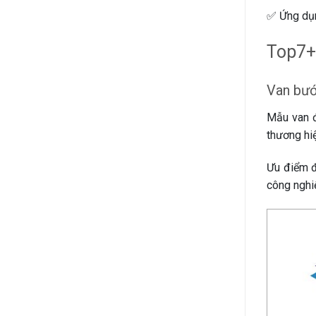
✅ Ứng dụn
Top7+
Van bư
Mẫu van đ
thương hiệ
Ưu điểm đ
công nghi