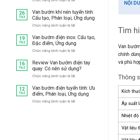
Chức năng bình luận bị tắt
mặt
NỘI D
Mua
bích:
van
Van bướm khí nén tuyến tính:
Chọn
26
1
hãng
Th3
Cấu tạo, Phân loại, Ứng dụng
chiều
nào
ở
Chức năng bình luận bị tắt
bướm
tốt?
Tìm h
Van
inox
bướm
Van bướm điện inox: Cấu tạo,
304,
19
khí
Th2
Đặc điểm, Ứng dụng
316
Van bướm 
nén
giá
ở
Chức năng bình luận bị tắt
tuyến
tốt,
chính dùng
Van
tính:
chất
bướm
và phù hợ
Review Van bướm điện tay
Cấu
16
lượng
điện
Th2
quay: Có nên sử dụng?
tạo,
ở
inox:
Phân
đâu?
Thông s
ở
Chức năng bình luận bị tắt
Cấu
loại,
Review
tạo,
Ứng
Van
Van bướm điện tuyến tính: Ưu
Đặc
12
dụng
Kích thư
bướm
Th2
điểm, Phân loại, Ứng dụng
điểm,
điện
Ứng
ở
Chức năng bình luận bị tắt
tay
Áp suất 
dụng
Van
quay:
bướm
Có
Nhiệt độ
điện
nên
tuyến
sử
Vật liệu 
tính:
dụng?
Ưu
điểm,