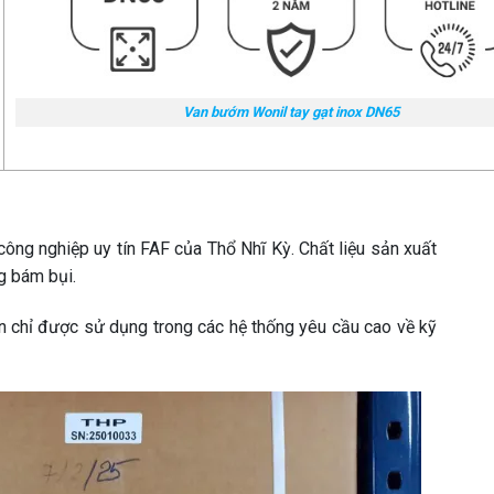
Van bướm Wonil tay gạt inox DN65
ông nghiệp uy tín FAF của Thổ Nhĩ Kỳ. Chất liệu sản xuất
g bám bụi.
ên chỉ được sử dụng trong các hệ thống yêu cầu cao về kỹ