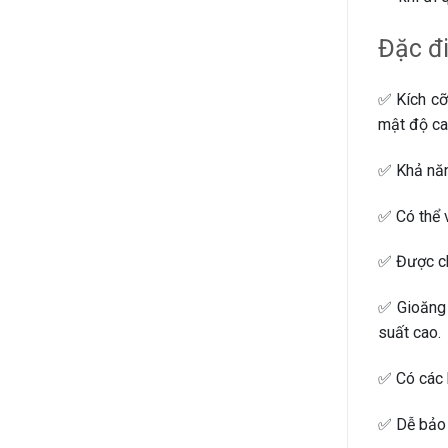
Đặc đ
✅ Kích cỡ 
mật độ ca
✅ Khả năng
✅ Có thể 
✅ Được chế
✅ Gioăng 
suất cao.
✅ Có các k
✅ Dễ bảo t