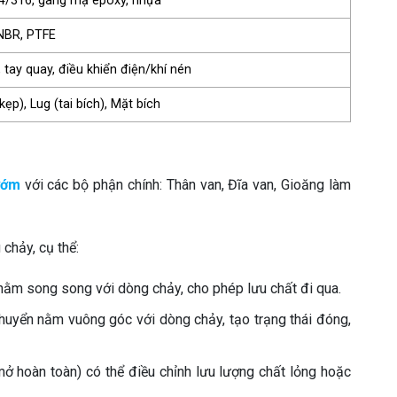
4/316, gang mạ epoxy, nhựa
NBR, PTFE
, tay quay, điều khiển điện/khí nén
ẹp), Lug (tai bích), Mặt bích
ướm
với các bộ phận chính: Thân van, Đĩa van, Gioăng làm
chảy, cụ thể:
 nằm song song với dòng chảy, cho phép lưu chất đi qua.
chuyển nằm vuông góc với dòng chảy, tạo trạng thái đóng,
mở hoàn toàn) có thể điều chỉnh lưu lượng chất lỏng hoặc