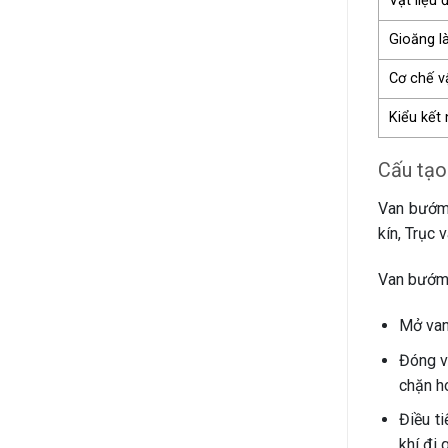
Vật liệu 
Phân
loại,
Gioăng l
Ứng
dụng
Cơ chế v
Kiểu kết 
Cấu tạo
Van bướm 
kín, Trục 
Van bướm 
Mở van
Đóng v
chặn ho
Điều t
khí đi 