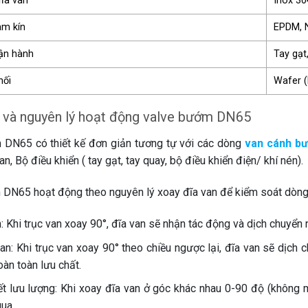
đĩa van
Inox 30
àm kín
EPDM, 
ận hành
Tay gạt
nối
Wafer (k
 và nguyên lý hoạt động valve bướm DN65
DN65 có thiết kế đơn giản tương tự với các dòng
van cánh b
van, Bộ điều khiển ( tay gạt, tay quay, bộ điều khiển điện/ khí nén).
DN65 hoạt động theo nguyên lý xoay đĩa van để kiểm soát dòng 
: Khi trục van xoay 90°, đĩa van sẽ nhận tác động và dịch chuyển
an: Khi trục van xoay 90° theo chiều ngược lại, đĩa van sẽ dịch 
àn toàn lưu chất.
iết lưu lượng: Khi xoay đĩa van ở góc khác nhau 0-90 độ (không 
qua.