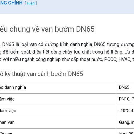
UNG CHÍNH
Hiện
iểu chung về van bướm DN65
DN65 là loại van có đường kính danh nghĩa DN65 tương đương 
 để kiểm soát, điều tiết dòng chảy lưu chất trong hệ thống. Ưu đ
p với nhiều ngành công nghiệp như cấp thoát nước, PCCC, HVAC, t
ố kỹ thuật van cánh bướm DN65
ớc danh nghĩa
DN65
làm việc
PN10, 
 làm việc
-10°C đ
thân van
Gang, i