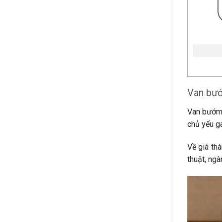
Van bư
Van bướm 
chủ yếu g
Về giá th
thuật, ng