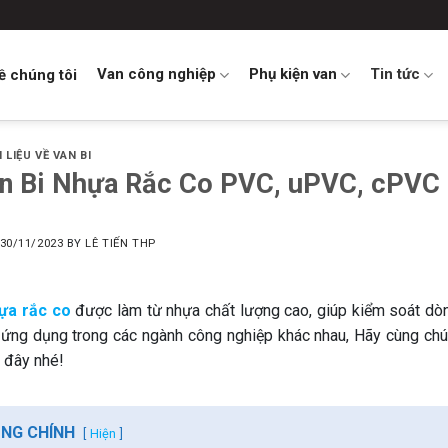
Van công nghiệp
Phụ kiện van
Tin tức
ề chúng tôi
I LIỆU VỀ VAN BI
n Bi Nhựa Rắc Co PVC, uPVC, cPVC 
30/11/2023
BY
LÊ TIẾN THP
hựa rắc co
được làm từ nhựa chất lượng cao, giúp kiểm soát dòn
 ứng dụng trong các ngành công nghiệp khác nhau, Hãy cùng chún
 đây nhé!
UNG CHÍNH
Hiện