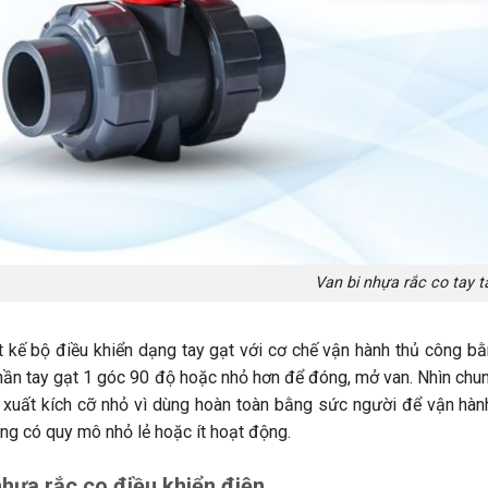
Van bi nhựa rắc co tay t
t kế bộ điều khiển dạng tay gạt với cơ chế vận hành thủ công b
hần tay gạt 1 góc 90 độ hoặc nhỏ hơn để đóng, mở van. Nhìn chun
xuất kích cỡ nhỏ vì dùng hoàn toàn bằng sức người để vận hà
ống có quy mô nhỏ lẻ hoặc ít hoạt động.
nhựa rắc co điều khiển điện