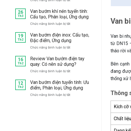
Chức năng bình luận bị tắt
mặt
Mua
bích:
van
Van bướm khí nén tuyến tính:
Chọn
26
1
hãng
Th3
Cấu tạo, Phân loại, Ứng dụng
Van b
chiều
nào
ở
Chức năng bình luận bị tắt
bướm
tốt?
Van
inox
bướm
Van bướm điện inox: Cấu tạo,
304,
19
Van bi nh
khí
Th2
Đặc điểm, Ứng dụng
316
từ DN15 –
nén
giá
ở
Chức năng bình luận bị tắt
tuyến
tốt,
tháo rời v
Van
tính:
chất
bướm
Review Van bướm điện tay
Cấu
16
lượng
điện
Bên cạnh 
Th2
quay: Có nên sử dụng?
tạo,
ở
inox:
Phân
đâu?
đang được
ở
Chức năng bình luận bị tắt
Cấu
loại,
Review
tạo,
thống xử l
Ứng
Van
Van bướm điện tuyến tính: Ưu
Đặc
12
dụng
bướm
Th2
điểm, Phân loại, Ứng dụng
điểm,
điện
Thông s
Ứng
ở
Chức năng bình luận bị tắt
tay
dụng
Van
quay:
bướm
Có
Kích cỡ 
điện
nên
tuyến
sử
Chất liệ
tính:
dụng?
Ưu
điểm,
Dạng kết