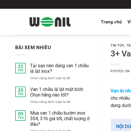
Skip
to
content
Trang chủ
V
TIN TỨC
,
TÀ
BÀI XEM NHIỀU
3+ Va
Tại sao nên dùng van 1 chiều
22
Th5
lá lật inox?
POSTED ON
ở
Chức năng bình luận bị tắt
Tại
sao
Van 1 chiều lá lật mặt bích:
20
Van bi n
nên
Th5
Chọn hãng nào tốt?
cho nhiều
dùng
ở
Chức năng bình luận bị tắt
van
dung dưới
Van
1
1
Mua van 1 chiều bướm inox
chiều
09
chiều
Th4
304, 316 giá tốt, chất lượng ở
lá
lá
lật
đâu?
NỘI D
lật
inox?
ở