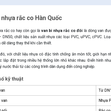
i nhựa rắc co Hàn Quốc
ựa rắc co hay còn gọi là
van bi nhựa rắc co đôi
là dòng van được
 DN50, chất liệu sản xuất nhựa các loại PVC, uPVC, cPVC. Loại 
à dễ dàng thay thế khi cần thiết.
đó, với chất liệu nhựa có đặc tính chống ăn mòn tốt, giới hạn n
 lắp đặt trong nhiều hệ thống lớn nhỏ khác nhau. Điển hình như
ý nước thải từ các công trình dân dụng đến công nghiệp.
ố kỹ thuật
van
Từ DN1
u van
Nhựa P
 nối
Rắc co