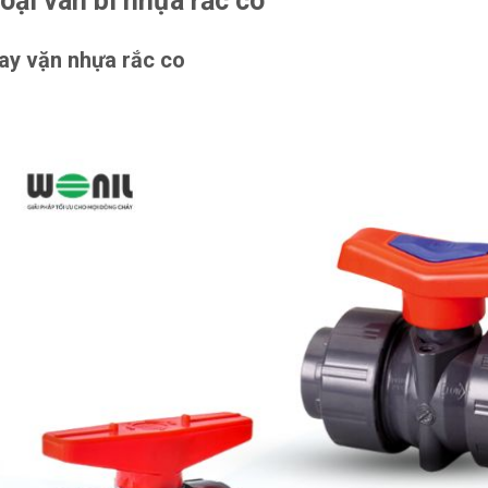
oại van bi nhựa rắc co
tay vặn nhựa rắc co