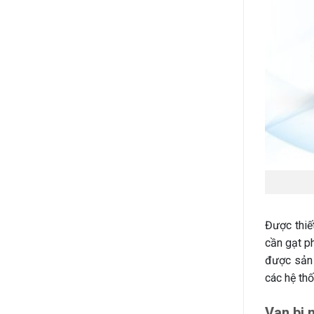
Được thiế
cần gạt p
được sản 
các hệ th
Van bi 