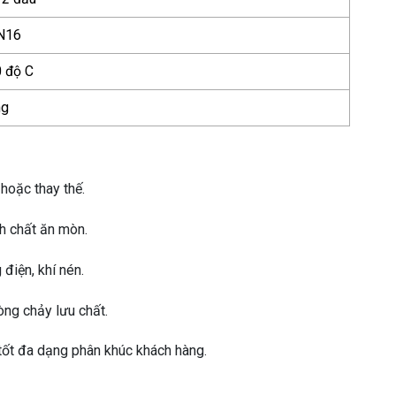
N16
 độ C
ng
 hoặc thay thế.
nh chất ăn mòn.
điện, khí nén.
òng chảy lưu chất.
 tốt đa dạng phân khúc khách hàng.