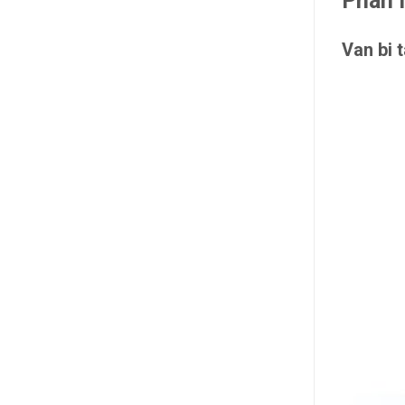
Phân l
Van bi 