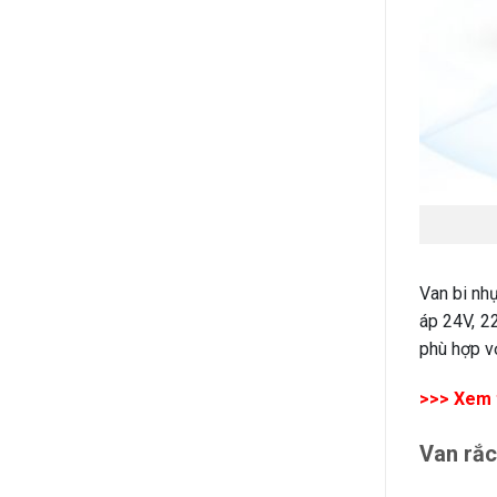
Van bi nhự
áp 24V, 2
phù hợp v
>>> Xem 
Van rắc