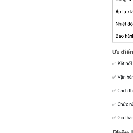
Phân
loại,
Áp lực l
Ứng
dụng
Nhiệt độ
Bảo hàn
Ưu điểm
✅ Kết nối 
✅ Vận hành
✅ Cách th
✅ Chức nă
✅ Giá thà