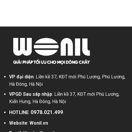
Van
quay:
dụng
bướm
Có
điện
nên
tuyến
sử
tính:
dụng?
Ưu
điểm,
Phân
loại,
Ứng
dụng
VP đại diện
: Liền kề 37, KĐT mới Phú Lương, Phú Lương,
Hà Đông, Hà Nội
VPGD Sau sáp nhập
: Liền kề 37, KĐT mới Phú Lương,
Kiến Hưng, Hà Đông, Hà Nội
0978.021.499
HOTLINE
:
Website
:
Wonil.vn