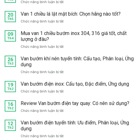
ở
Chức năng bình luận bị tắt
Tại
sao
Van 1 chiều lá lật mặt bích: Chọn hãng nào tốt?
20
nên
Th5
ở
Chức năng bình luận bị tắt
dùng
Van
van
1
Mua van 1 chiều bướm inox 304, 316 giá tốt, chất
09
1
chiều
Th4
lượng ở đâu?
chiều
lá
lá
ở
Chức năng bình luận bị tắt
lật
lật
Mua
mặt
inox?
van
Van bướm khí nén tuyến tính: Cấu tạo, Phân loại, Ứng
bích:
26
1
Th3
dụng
Chọn
chiều
hãng
ở
Chức năng bình luận bị tắt
bướm
nào
Van
inox
tốt?
bướm
Van bướm điện inox: Cấu tạo, Đặc điểm, Ứng dụng
304,
19
khí
Th2
316
ở
Chức năng bình luận bị tắt
nén
giá
Van
tuyến
tốt,
bướm
Review Van bướm điện tay quay: Có nên sử dụng?
16
tính:
chất
điện
Th2
Cấu
lượng
ở
Chức năng bình luận bị tắt
inox:
tạo,
ở
Review
Cấu
Phân
đâu?
Van
Van bướm điện tuyến tính: Ưu điểm, Phân loại, Ứng
12
tạo,
loại,
bướm
Th2
dụng
Đặc
Ứng
điện
điểm,
dụng
ở
Chức năng bình luận bị tắt
tay
Ứng