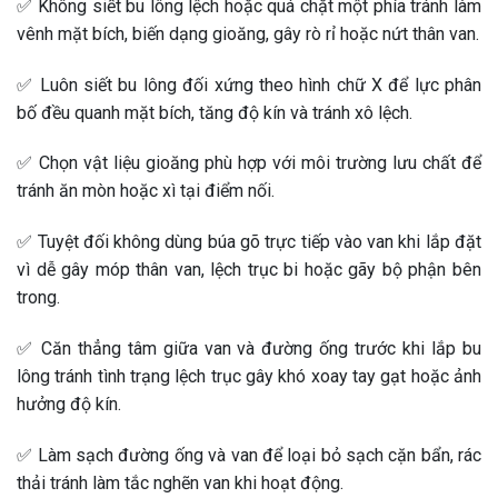
✅ Không siết bu lông lệch hoặc quá chặt một phía tránh làm
vênh mặt bích, biến dạng gioăng, gây rò rỉ hoặc nứt thân van.
✅ Luôn siết bu lông đối xứng theo hình chữ X để lực phân
bố đều quanh mặt bích, tăng độ kín và tránh xô lệch.
✅ Chọn vật liệu gioăng phù hợp với môi trường lưu chất để
tránh ăn mòn hoặc xì tại điểm nối.
✅ Tuyệt đối không dùng búa gõ trực tiếp vào van khi lắp đặt
vì dễ gây móp thân van, lệch trục bi hoặc gãy bộ phận bên
trong.
✅ Căn thẳng tâm giữa van và đường ống trước khi lắp bu
lông tránh tình trạng lệch trục gây khó xoay tay gạt hoặc ảnh
hưởng độ kín.
✅ Làm sạch đường ống và van để loại bỏ sạch cặn bẩn, rác
thải tránh làm tắc nghẽn van khi hoạt động.