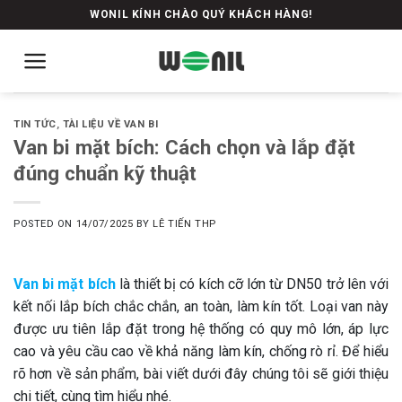
Skip
WONIL KÍNH CHÀO QUÝ KHÁCH HÀNG!
to
content
TIN TỨC
,
TÀI LIỆU VỀ VAN BI
Van bi mặt bích: Cách chọn và lắp đặt
đúng chuẩn kỹ thuật
POSTED ON
14/07/2025
BY
LÊ TIẾN THP
Van bi mặt bích
là thiết bị có kích cỡ lớn từ DN50 trở lên với
kết nối lắp bích chắc chắn, an toàn, làm kín tốt. Loại van này
được ưu tiên lắp đặt trong hệ thống có quy mô lớn, áp lực
cao và yêu cầu cao về khả năng làm kín, chống rò rỉ. Để hiểu
rõ hơn về sản phẩm, bài viết dưới đây chúng tôi sẽ giới thiệu
chi tiết, cùng tìm hiểu nhé.