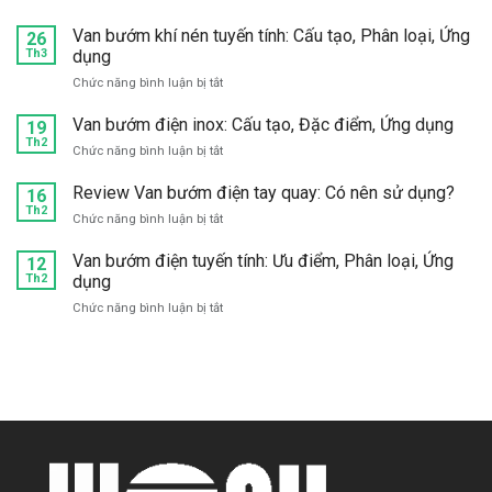
lật
Mua
mặt
inox?
van
Van bướm khí nén tuyến tính: Cấu tạo, Phân loại, Ứng
bích:
26
1
Th3
dụng
Chọn
chiều
hãng
ở
Chức năng bình luận bị tắt
bướm
nào
Van
inox
tốt?
bướm
Van bướm điện inox: Cấu tạo, Đặc điểm, Ứng dụng
304,
19
khí
Th2
316
ở
Chức năng bình luận bị tắt
nén
giá
Van
tuyến
tốt,
bướm
Review Van bướm điện tay quay: Có nên sử dụng?
16
tính:
chất
điện
Th2
Cấu
lượng
ở
Chức năng bình luận bị tắt
inox:
tạo,
ở
Review
Cấu
Phân
đâu?
Van
Van bướm điện tuyến tính: Ưu điểm, Phân loại, Ứng
12
tạo,
loại,
bướm
Th2
dụng
Đặc
Ứng
điện
điểm,
dụng
ở
Chức năng bình luận bị tắt
tay
Ứng
Van
quay:
dụng
bướm
Có
điện
nên
tuyến
sử
tính:
dụng?
Ưu
điểm,
Phân
loại,