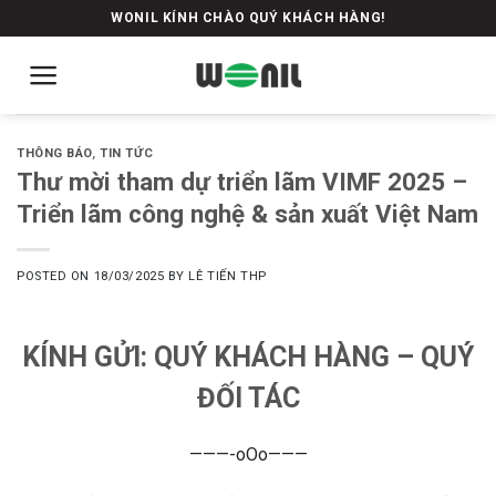
Skip
WONIL KÍNH CHÀO QUÝ KHÁCH HÀNG!
to
content
THÔNG BÁO
,
TIN TỨC
Thư mời tham dự triển lãm VIMF 2025 –
Triển lãm công nghệ & sản xuất Việt Nam
POSTED ON
18/03/2025
BY
LÊ TIẾN THP
KÍNH GỬI: QUÝ KHÁCH HÀNG – QUÝ
ĐỐI TÁC
———-oOo———