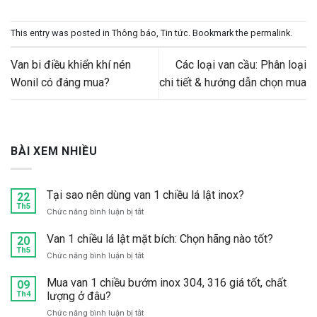
This entry was posted in
Thông báo
,
Tin tức
. Bookmark the
permalink
.
Van bi điều khiển khí nén
Các loại van cầu: Phân loại
Wonil có đáng mua?
chi tiết & hướng dẫn chọn mua
BÀI XEM NHIỀU
Tại sao nên dùng van 1 chiều lá lật inox?
22
Th5
ở
Chức năng bình luận bị tắt
Tại
sao
Van 1 chiều lá lật mặt bích: Chọn hãng nào tốt?
20
nên
Th5
ở
Chức năng bình luận bị tắt
dùng
Van
van
1
Mua van 1 chiều bướm inox 304, 316 giá tốt, chất
09
1
chiều
Th4
lượng ở đâu?
chiều
lá
lá
ở
Chức năng bình luận bị tắt
lật