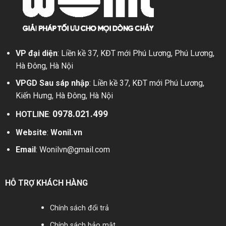
Ứng
dụng
VP đại diện
: Liền kề 37, KĐT mới Phú Lương, Phú Lương,
Hà Đông, Hà Nội
VPGD Sau sáp nhập
: Liền kề 37, KĐT mới Phú Lương,
Kiến Hưng, Hà Đông, Hà Nội
0978.021.499
HOTLINE
:
Website
:
Wonil.vn
Email
:
Wonilvn@gmail.com
HỖ TRỢ KHÁCH HÀNG
Chính sách đổi trả
Chính sách bảo mật