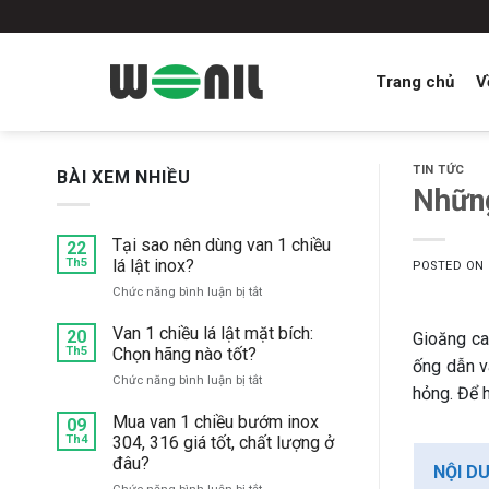
Skip
to
content
Trang chủ
V
TIN TỨC
BÀI XEM NHIỀU
Những
Tại sao nên dùng van 1 chiều
22
Th5
lá lật inox?
POSTED ON
ở
Chức năng bình luận bị tắt
Tại
sao
Van 1 chiều lá lật mặt bích:
20
Gioăng ca
nên
Th5
Chọn hãng nào tốt?
ống dẫn và
dùng
ở
Chức năng bình luận bị tắt
van
hỏng. Để 
Van
1
1
Mua van 1 chiều bướm inox
chiều
09
chiều
Th4
304, 316 giá tốt, chất lượng ở
lá
lá
lật
đâu?
NỘI D
lật
inox?
ở