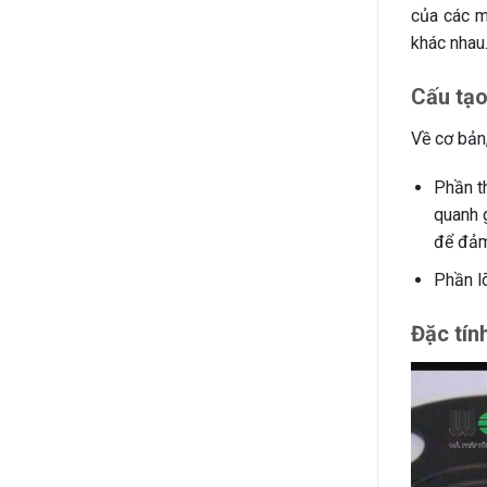
của các m
khác nhau
Cấu tạ
Về cơ bản
Phần t
quanh g
để đảm
Phần lõ
Đặc tính