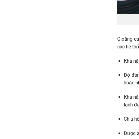
Gioăng ca
các hệ thố
Khả năn
Độ đàn
hoặc nh
Khả nă
lạnh đ
Chịu hó
Được sả