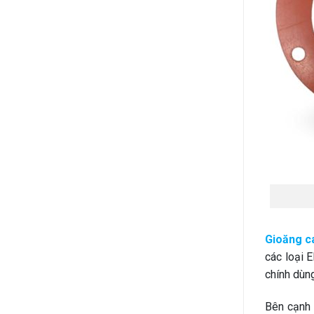
Phân
loại,
Ứng
dụng
Gioăng c
các loại 
chính dùng
Bên cạnh 