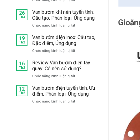
Chức năng bình luận bị tắt
mặt
Mua
bích:
van
Van bướm khí nén tuyến tính:
Chọn
26
1
hãng
Th3
Cấu tạo, Phân loại, Ứng dụng
Gioăng
chiều
nào
ở
Chức năng bình luận bị tắt
bướm
tốt?
Van
inox
bướm
Van bướm điện inox: Cấu tạo,
304,
19
khí
Th2
Đặc điểm, Ứng dụng
316
nén
giá
ở
Chức năng bình luận bị tắt
tuyến
tốt,
Van
tính:
chất
bướm
Review Van bướm điện tay
Cấu
16
lượng
điện
Th2
quay: Có nên sử dụng?
tạo,
ở
inox:
Phân
đâu?
ở
Chức năng bình luận bị tắt
Cấu
loại,
Review
tạo,
Ứng
Van
Van bướm điện tuyến tính: Ưu
Đặc
12
dụng
bướm
Th2
điểm, Phân loại, Ứng dụng
điểm,
điện
Ứng
ở
Chức năng bình luận bị tắt
tay
dụng
Van
quay:
bướm
Có
điện
nên
tuyến
sử
tính:
dụng?
Ưu
điểm,