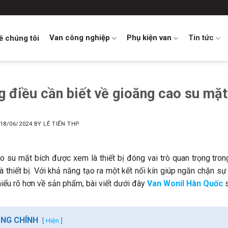
Van công nghiệp
Phụ kiện van
Tin tức
ề chúng tôi
 điều cần biết về gioăng cao su mặ
18/06/2024
BY
LÊ TIẾN THP
o su mặt bích được xem là thiết bị đóng vai trò quan trọng tro
 thiết bị. Với khả năng tạo ra một kết nối kín giúp ngăn chặn sự 
hiểu rõ hơn về sản phẩm, bài viết dưới đây
Van Wonil Hàn Quốc
s
UNG CHÍNH
Hiện