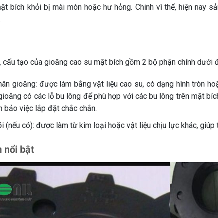
ặt bích khỏi bị mài mòn hoặc hư hỏng. Chinh vì thế, hiện nay s
.
o
, cấu tạo của gioăng cao su mặt bích gồm 2 bộ phận chính dưới 
hân gioăng: được làm bằng vật liệu cao su, có dạng hình tròn ho
ioăng có các lỗ bu lông để phù hợp với các bu lông trên mặt bích
 bảo việc lắp đặt chắc chắn.
i (nếu có): được làm từ kim loại hoặc vật liệu chịu lực khác, gi
 nổi bật