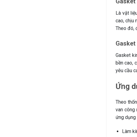
Gasket 
Là vật liệ
cao, chịu 
Theo đó, đ
Gasket 
Gasket ki
bền cao, 
yêu cầu c
Ứng d
Theo thốn
van công 
ứng dụng 
Làm kí