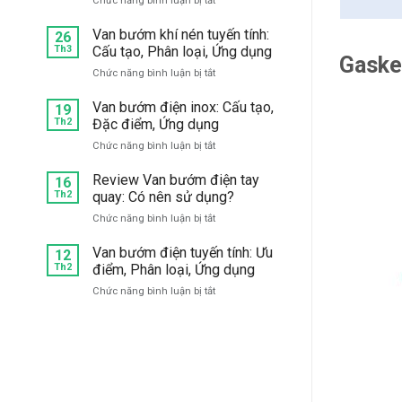
Chức năng bình luận bị tắt
mặt
Mua
bích:
van
Van bướm khí nén tuyến tính:
Chọn
26
1
hãng
Th3
Cấu tạo, Phân loại, Ứng dụng
Gasket
chiều
nào
ở
Chức năng bình luận bị tắt
bướm
tốt?
Van
inox
bướm
Van bướm điện inox: Cấu tạo,
304,
19
khí
Th2
Đặc điểm, Ứng dụng
316
nén
giá
ở
Chức năng bình luận bị tắt
tuyến
tốt,
Van
tính:
chất
bướm
Review Van bướm điện tay
Cấu
16
lượng
điện
Th2
quay: Có nên sử dụng?
tạo,
ở
inox:
Phân
đâu?
ở
Chức năng bình luận bị tắt
Cấu
loại,
Review
tạo,
Ứng
Van
Van bướm điện tuyến tính: Ưu
Đặc
12
dụng
bướm
Th2
điểm, Phân loại, Ứng dụng
điểm,
điện
Ứng
ở
Chức năng bình luận bị tắt
tay
dụng
Van
quay:
bướm
Có
điện
nên
tuyến
sử
tính:
dụng?
Ưu
điểm,