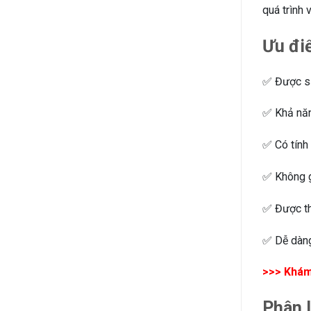
quá trình 
Ưu đi
✅ Được sả
✅ Khả năng
✅ Có tính 
✅ Không gâ
✅ Được thi
✅ Dễ dàng
>>> Khám
Phân 