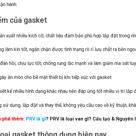
vận hành.
ểm của gasket
n xuất nhiều kích cỡ, chất liệu đảm bảo phù hợp lắp đặt trong nh
 làm kín tốt, ngăn chặn được tình trạng rò rỉ lưu chất ra bên ngo
đàn hồi, chịu lực tốt, chống rung lắc mạnh và làm giảm ma sát tuy
y ăn mòn cho bề mặt thiết bị khi tiếp xúc với gasket.
ết kế nhiều hình dạng khác nhau nên đáp ứng tốt nhiều vị trí lắp 
 sử dụng, lắp đặt và thay thế, không yêu cầu cao về kỹ thuật, kh
 phá thêm:
PRV là gì
? PRV là loại van gì? Cấu tạo & Nguyên 
loại gasket thông dụng hiện nay