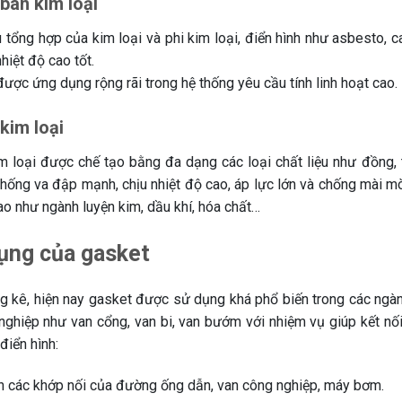
bán kim loại
u tổng hợp của kim loại và phi kim loại, điển hình như asbesto, c
nhiệt độ cao tốt.
ược ứng dụng rộng rãi trong hệ thống yêu cầu tính linh hoạt cao.
kim loại
m loại được chế tạo bằng đa dạng các loại chất liệu như đồng, th
chống va đập mạnh, chịu nhiệt độ cao, áp lực lớn và chống mài 
ao như ngành luyện kim, dầu khí, hóa chất…
ụng của gasket
g kê, hiện nay gasket được sử dụng khá phổ biến trong các ngành
nghiệp như van cổng, van bi, van bướm với nhiệm vụ giúp kết nối
điển hình:
n các khớp nối của đường ống dẫn, van công nghiệp, máy bơm.