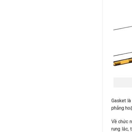
Phân
loại,
Ứng
dụng
Gasket là
phẳng hoặ
Về chức nă
rung lắc,