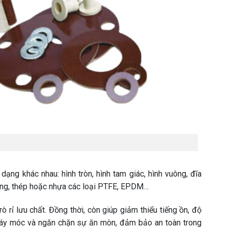
ạng khác nhau: hình tròn, hình tam giác, hình vuông, đĩa
gang, thép hoặc nhựa các loại PTFE, EPDM…
rò rỉ lưu chất. Đồng thời, còn giúp giảm thiểu tiếng ồn, độ
ị, máy móc và ngăn chặn sự ăn mòn, đảm bảo an toàn trong