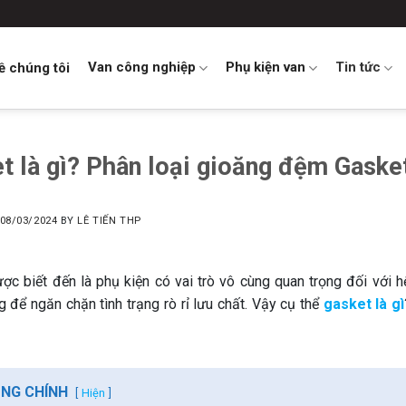
Van công nghiệp
Phụ kiện van
Tin tức
ề chúng tôi
t là gì? Phân loại gioăng đệm Gaske
08/03/2024
BY
LÊ TIẾN THP
ợc biết đến là phụ kiện có vai trò vô cùng quan trọng đối với hệ
 để ngăn chặn tình trạng rò rỉ lưu chất. Vậy cụ thể
gasket là gì
UNG CHÍNH
Hiện