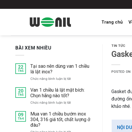
Skip
to
content
Trang chủ
V
TIN TỨC
BÀI XEM NHIỀU
Gaske
Tại sao nên dùng van 1 chiều
22
Th5
lá lật inox?
POSTED ON
ở
Chức năng bình luận bị tắt
Tại
sao
Van 1 chiều lá lật mặt bích:
20
Gasket đư
nên
Th5
Chọn hãng nào tốt?
đường ống
dùng
ở
Chức năng bình luận bị tắt
van
khảo nhé.
Van
1
1
Mua van 1 chiều bướm inox
chiều
09
chiều
Th4
304, 316 giá tốt, chất lượng ở
lá
lá
lật
đâu?
NỘI D
lật
inox?
ở